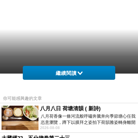
繼續閱讀
你可能感興趣的文章
八月八日 荷塘清韻 ( 新詩)
八月荷香像一條河流般呼嘯奔騰奔向季節塘心任我
恣意瀏覽，蹲下以膜拜之姿拍下荷韻雅姿轉身離開
2026-08-08
時我把美麗的遐想掛在亭亭葉柄上盼望