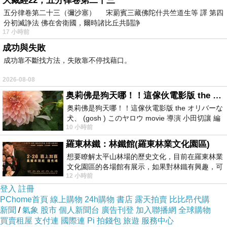
大藏經22，五分律卷第二十三
五分律卷第二十三（彌沙塞） 宋罽賓三藏佛陀什共竺道生等 譯 第四
分初滅諍法 佛在舍衛國，爾時諸比丘共鬪諍
17 小時前
成功與失敗
成功靠不斷找方法，失敗靠不停找藉口。
2026-08-08
奥莉佛是狗天哪！！這傢伙電影版 the オリバーな犬、 (gosh ) このヤロウ movie
奥莉佛是狗天哪！！這傢伙電影版 the オリバーな
犬、 (gosh ) このヤロウ movie 導演 小田切讓 編
10 小時前
劇: 小田切讓 主演: 小田切讓
羅東林鐵：林鐵館(羅東林業文化園區)
想要瞭解太平山林場的歷史文化，目前在羅東林業
文化園區的各場館有展示，如果對林鐵有興趣，可
12 小時前
以到林鐵館。 這裡展示從山下
登入
註冊
PChome首頁
線上購物
24h購物
書店
露天拍賣
比比昂代購
新聞
/
氣象
股市
個人新聞台
廣告刊登
加入聯播網
全球購物
買賣租屋
支付連
國際連
Pi 拍錢包
旅遊
服務中心