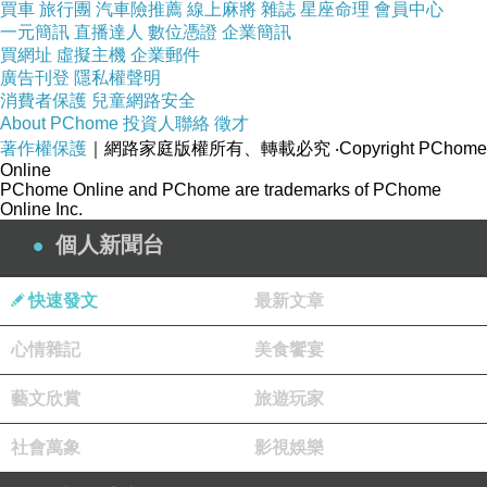
買車
旅行團
汽車險推薦
線上麻將
雜誌
星座命理
會員中心
一元簡訊
直播達人
數位憑證
企業簡訊
買網址
虛擬主機
企業郵件
廣告刊登
隱私權聲明
消費者保護
兒童網路安全
About PChome
投資人聯絡
徵才
著作權保護
｜網路家庭版權所有、轉載必究
‧Copyright PChome
Online
PChome Online and PChome are trademarks of PChome
Online Inc.
個人新聞台
快速發文
最新文章
心情雜記
美食饗宴
藝文欣賞
旅遊玩家
社會萬象
影視娛樂