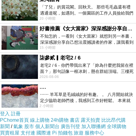
「了兒」的賞花閣。回秋天。 那些毛毛蟲還有禮
遇通道呢，如遇到。一個園區的工作人員撿給我們
20 小時前
細賞。
好書推薦《女大當家》深深感謝分享自己想法震撼讀者的作家，讓我看到不同樣貌的家庭！
不知怎的，一看到《女大當家》就想到另一本書，
深深感謝分享自己想法震撼讀者的作家，讓我看到
15 小時前
不同樣貌的家庭！ 《女大
柒參貳▎老宅2 / 6
老宅2 / 6 - 你們帶我出來了「妳為什麼把我留在裡
面？」那句話像一根冰刺，懸在群組頂端。三樓死
2026-08-06
死盯著照片裡的人。那個人確實站在
….
⋯⋯ 羊耳草是毛絨絨的好有趣。 。 八月開始就決
定少協助老師們後，我感到工作好輕鬆。 本來就
2 小時前
不是我的工作啊。 真
登入
註冊
PChome首頁
線上購物
24h購物
書店
露天拍賣
比比昂代購
新聞
/
氣象
股市
個人新聞台
廣告刊登
加入聯播網
全球購物
買賣租屋
支付連
國際連
Pi 拍錢包
旅遊
服務中心