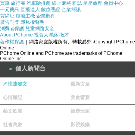
買車
旅行團
汽車險推薦
線上麻將
雜誌
星座命理
會員中心
一元簡訊
直播達人
數位憑證
企業簡訊
買網址
虛擬主機
企業郵件
廣告刊登
隱私權聲明
消費者保護
兒童網路安全
About PChome
投資人聯絡
徵才
著作權保護
｜網路家庭版權所有、轉載必究
‧Copyright PChome
Online
PChome Online and PChome are trademarks of PChome
Online Inc.
個人新聞台
快速發文
最新文章
心情雜記
美食饗宴
藝文欣賞
旅遊玩家
社會萬象
影視娛樂