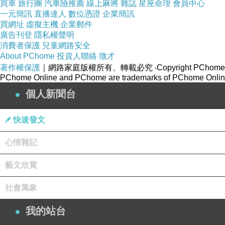
買車
旅行團
汽車險推薦
線上麻將
雜誌
星座命理
會員中心
一元簡訊
直播達人
數位憑證
企業簡訊
買網址
虛擬主機
企業郵件
廣告刊登
隱私權聲明
消費者保護
兒童網路安全
About PChome
投資人聯絡
徵才
著作權保護
｜網路家庭版權所有、轉載必究
‧Copyright PChome
PChome Online and PChome are trademarks of PChome Online
個人新聞台
快速發文
心情雜記
藝文欣賞
社會萬象
我的站台