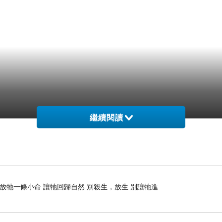
繼續閱讀
 放牠一條小命 讓牠回歸自然 別殺生，放生 別讓牠進