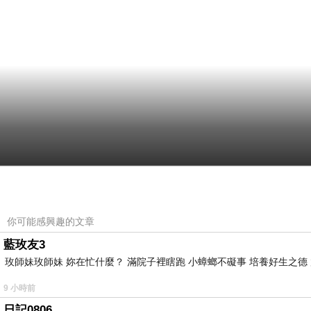
你可能感興趣的文章
藍玫友3
玫師妹玫師妹 妳在忙什麼？ 滿院子裡瞎跑 小蟑螂不礙事 培養好生之德
9 小時前
日記0806