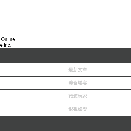
 Online
 Inc.
最新文章
美食饗宴
旅遊玩家
影視娛樂