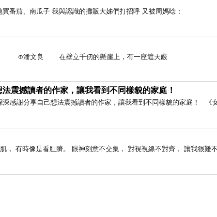
她買番茄、南瓜子 我與認識的攤販大姊們打招呼 又被周媽唸：
壁立千仞的懸崖上，有一座遮天蔽
想法震撼讀者的作家，讓我看到不同樣貌的家庭！
深深感謝分享自己想法震撼讀者的作家，讓我看到不同樣貌的家庭！ 《
肌， 有時像是看肚臍。 眼神刻意不交集， 對視視線不對齊， 讓我很難