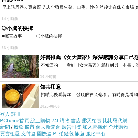
早上陪周媽去買東西 先去全聯買生菜、山葵、沙拉 然後走在保安市場 
14 小時前
◎小鷹的抉擇
■寓言故事 ◎小鷹的抉擇 ⊕潘文良 在
23 小時前
好書推薦《女大當家》深深感謝分享自己
不知怎的，一看到《女大當家》就想到另一本書，
10 小時前
知其用意
招呼完後看著妳， 發現眼神又偏移， 有時像是看胸
2026-08-06
登入
註冊
PChome首頁
線上購物
24h購物
書店
露天拍賣
比比昂代購
新聞
/
氣象
股市
個人新聞台
廣告刊登
加入聯播網
全球購物
買賣租屋
支付連
國際連
Pi 拍錢包
旅遊
服務中心