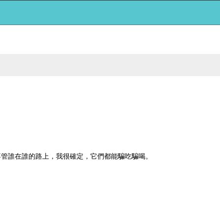
不管誰在誰的路上，我很確定，它們都能騙吃騙喝。