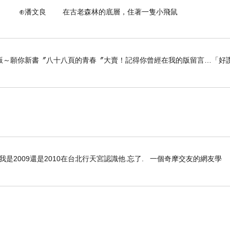
古老森林的底層，住著一隻小飛鼠
版～願你新書〞八十八頁的青春〞大賣！記得你曾經在我的版留言…「好讚
是2009還是2010在台北行天宮認識他.忘了. 一個奇摩交友的網友學