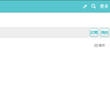
訂閱
我的
楊作