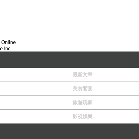
 Online
 Inc.
最新文章
美食饗宴
旅遊玩家
影視娛樂