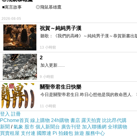
■寓言故事 ◎飛鼠慕雄鷹 ⊕潘文良 在
2026-08-05
祝賀～純純男子漢
聽歌：《我們的高峰》～純純男子漢～恭賀新書出
13 小時前
2
加入更新......
9 小時前
關聖帝君生日快樂
今日是關聖帝君生日.昨日心想他是我的救命恩人. 我
11 小時前
登入
註冊
PChome首頁
線上購物
24h購物
書店
露天拍賣
比比昂代購
新聞
/
氣象
股市
個人新聞台
廣告刊登
加入聯播網
全球購物
買賣租屋
支付連
國際連
Pi 拍錢包
旅遊
服務中心