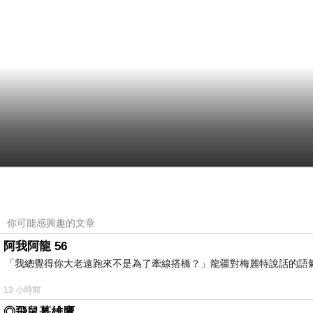
你可能感興趣的文章
阿我阿龍 56
「我總覺得你大老遠跑來不是為了牽線搭橋？」龍疆對梅麗特說話的語
13 小時前
◎飛鼠慕雄鷹