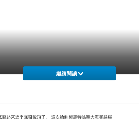
繼續閱讀
氣聽起來近乎無聊透頂了。 這次輪到梅麗特眺望大海和懸崖