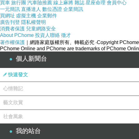
買車
旅行團
汽車險推薦
線上麻將
雜誌
星座命理
會員中心
一元簡訊
直播達人
數位憑證
企業簡訊
買網址
虛擬主機
企業郵件
廣告刊登
隱私權聲明
消費者保護
兒童網路安全
About PChome
投資人聯絡
徵才
著作權保護
｜網路家庭版權所有、轉載必究
‧Copyright PChome
PChome Online and PChome are trademarks of PChome Online
個人新聞台
快速發文
心情雜記
藝文欣賞
社會萬象
我的站台