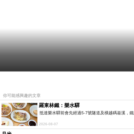
你可能感興趣的文章
羅東林鐵：樂水驛
抵達樂水驛前會先經過5-7號隧道及橫越碼崙溪，鐵
2026-08-07