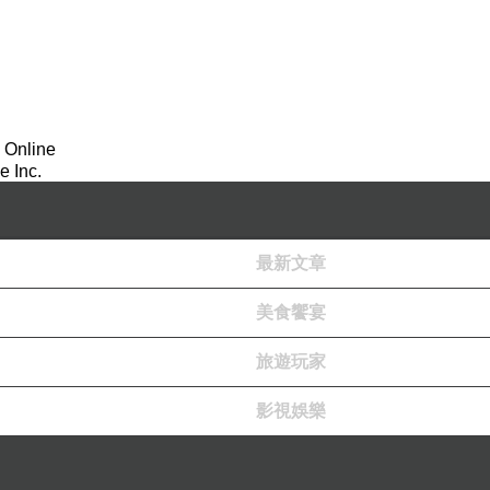
 Online
 Inc.
最新文章
美食饗宴
旅遊玩家
影視娛樂