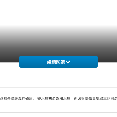
繼續閱讀
路都是沿著溪畔修建。 樂水驛初名為濁水驛，但因與臺鐵集集線車站同名，