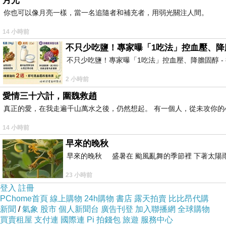
月光
你也可以像月亮一樣，當一名追隨者和補充者，用弱光關注人間。
14 小時前
不只少吃鹽！專家曝「1吃法」控血壓、降膽固醇 
不只少吃鹽！專家曝「1吃法」控血壓、降膽固醇 - 得舒飲食(DASH Di
2 小時前
愛情三十六計，圍魏救趙
真正的愛，在我走遍千山萬水之後，仍然想起。 有一個人，從未攻你的
14 小時前
早來的晚秋
早來的晚秋 盛暑在 颱風亂舞的季節裡 下著太陽雨
23 小時前
登入
註冊
PChome首頁
線上購物
24h購物
書店
露天拍賣
比比昂代購
新聞
/
氣象
股市
個人新聞台
廣告刊登
加入聯播網
全球購物
買賣租屋
支付連
國際連
Pi 拍錢包
旅遊
服務中心