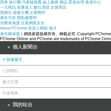
買車
旅行團
汽車險推薦
線上麻將
雜誌
星座命理
會員中心
一元簡訊
直播達人
數位憑證
企業簡訊
買網址
虛擬主機
企業郵件
廣告刊登
隱私權聲明
消費者保護
兒童網路安全
About PChome
投資人聯絡
徵才
著作權保護
｜網路家庭版權所有、轉載必究
‧Copyright PChome
PChome Online and PChome are trademarks of PChome Online
個人新聞台
快速發文
心情雜記
藝文欣賞
社會萬象
我的站台