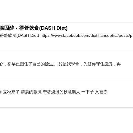
- 得舒飲食(DASH Diet)
et) https://www.facebook.com/dietitiansophia/posts/pf
心，卻早已圍住了自己的餘生。 於是我學會，先替你守住疲憊，再
 立秋來了 清晨的微風 帶著淡淡的秋意襲人 一下子 又被赤