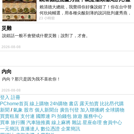
賴清德大總統，我覺得你好像說錯了！你在台中替
何欣純輔選，用各種尖酸刻薄的說詞批判盧秀燕，
23 小時前
罵她施政滿意度輸給陳其邁，甚至還說盧
災難
說錯話一般不會變成什麼災難；說對了，才會。
2026-08-08
内向
内向？那只是因为我不喜欢你！
2026-08-08
登入
註冊
PChome首頁
線上購物
24h購物
書店
露天拍賣
比比昂代購
新聞
/
氣象
股市
個人新聞台
廣告刊登
加入聯播網
全球購物
買賣租屋
支付連
國際連
Pi 拍錢包
旅遊
服務中心
買車
旅行團
汽車險推薦
線上麻將
雜誌
星座命理
會員中心
一元簡訊
直播達人
數位憑證
企業簡訊