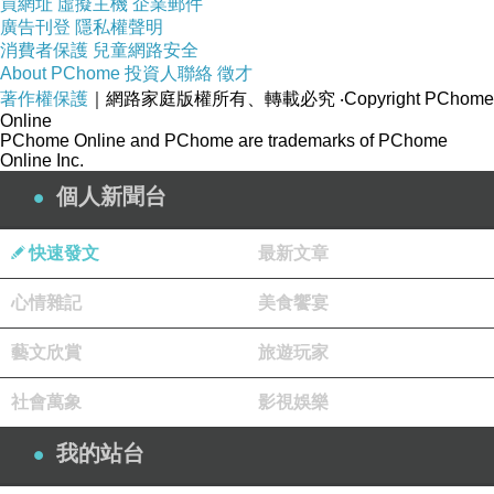
買網址
虛擬主機
企業郵件
廣告刊登
隱私權聲明
消費者保護
兒童網路安全
About PChome
投資人聯絡
徵才
著作權保護
｜網路家庭版權所有、轉載必究
‧Copyright PChome
Online
PChome Online and PChome are trademarks of PChome
Online Inc.
個人新聞台
快速發文
最新文章
心情雜記
美食饗宴
藝文欣賞
旅遊玩家
社會萬象
影視娛樂
我的站台