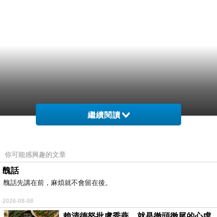
繼續閱讀
你可能感興趣的文章
醜話
醜話先講在前，麻煩就不會留在後。
2026-08-08
賴清德怒批盧秀燕，就是徹頭徹尾的心虛