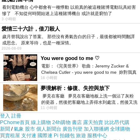
看到電動機台 心中都會有一種悸動 以前真的被這種賭博電動玩具給害
慘了 不知從何時開始迷上這種賭博機台 或許就是窮怕了
3 小時前
愛情三十六計，借刀殺人
歲月替我說出了答案。 那些沒有勇氣告白的日子，最後都被時間翻譯
成思念。 原來等待，也是一種深情。
2026-08-09
You were good to me ♡
電影：《完美世界》 歌曲：Jeremy Zucker &
Chelsea Cutler - you were good to me 妳對我真
16 小時前
好 因
夢境解析：修復、失控與放下
夢見在客廳 夢見在客廳地板上洗一個沾了灰粉
的瓷器，然後把客廳地上弄得水到處流，然後又洗
11 小時前
一頂棒球潮帽，後來發現帽
登入
註冊
PChome首頁
線上購物
24h購物
書店
露天拍賣
比比昂代購
新聞
/
氣象
股市
個人新聞台
廣告刊登
加入聯播網
全球購物
買賣租屋
支付連
國際連
Pi 拍錢包
旅遊
服務中心