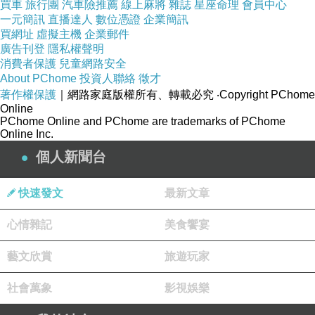
買車
旅行團
汽車險推薦
線上麻將
雜誌
星座命理
會員中心
一元簡訊
直播達人
數位憑證
企業簡訊
買網址
虛擬主機
企業郵件
廣告刊登
隱私權聲明
消費者保護
兒童網路安全
About PChome
投資人聯絡
徵才
著作權保護
｜網路家庭版權所有、轉載必究
‧Copyright PChome
Online
PChome Online and PChome are trademarks of PChome
Online Inc.
個人新聞台
快速發文
最新文章
心情雜記
美食饗宴
藝文欣賞
旅遊玩家
社會萬象
影視娛樂