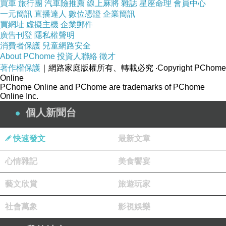
買車
旅行團
汽車險推薦
線上麻將
雜誌
星座命理
會員中心
一元簡訊
直播達人
數位憑證
企業簡訊
買網址
虛擬主機
企業郵件
廣告刊登
隱私權聲明
消費者保護
兒童網路安全
About PChome
投資人聯絡
徵才
著作權保護
｜網路家庭版權所有、轉載必究
‧Copyright PChome
Online
PChome Online and PChome are trademarks of PChome
Online Inc.
個人新聞台
快速發文
最新文章
心情雜記
美食饗宴
藝文欣賞
旅遊玩家
社會萬象
影視娛樂