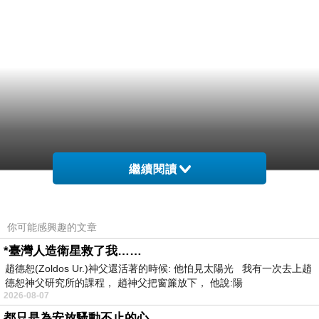
繼續閱讀
你可能感興趣的文章
*臺灣人造衛星救了我……
趙德恕(Zoldos Ur.)神父還活著的時候: 他怕見太陽光 我有一次去上趙
德恕神父研究所的課程， 趙神父把窗簾放下， 他說:陽
2026-08-07
都只是為安放騷動不止的心