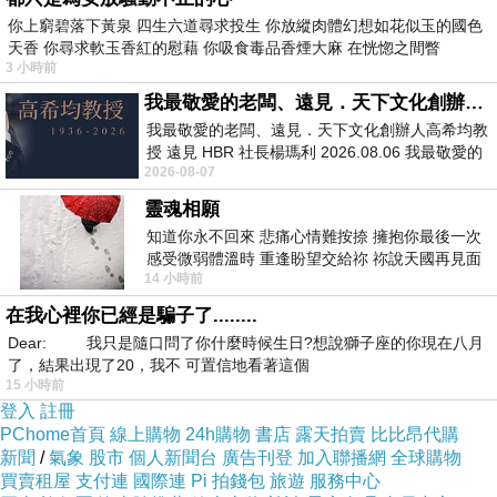
你上窮碧落下黃泉 四生六道尋求投生 你放縱肉體幻想如花似玉的國色
天香 你尋求軟玉香紅的慰藉 你吸食毒品香煙大麻 在恍惚之間瞥
3 小時前
我最敬愛的老闆、遠見．天下文化創辦人高希均教授
我最敬愛的老闆、遠見．天下文化創辦人高希均教
授 遠見 HBR 社長楊瑪利 2026.08.06 我最敬愛的
2026-08-07
老闆、遠見．天下文化創辦人高希均教
靈魂相願
知道你永不回來 悲痛心情難按捺 擁抱你最後一次
感受微弱體溫時 重逢盼望交給祢 祢說天國再見面
14 小時前
此刻忍淚說別離 他日靈魂再
在我心裡你已經是騙子了........
Dear: 我只是隨口問了你什麼時候生日?想說獅子座的你現在八月
了，結果出現了20，我不 可置信地看著這個
15 小時前
登入
註冊
PChome首頁
線上購物
24h購物
書店
露天拍賣
比比昂代購
新聞
/
氣象
股市
個人新聞台
廣告刊登
加入聯播網
全球購物
買賣租屋
支付連
國際連
Pi 拍錢包
旅遊
服務中心