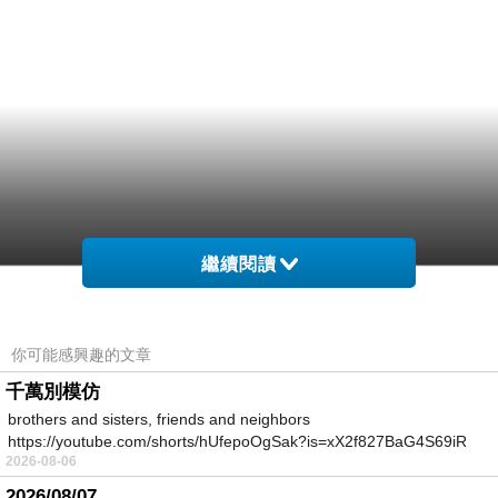
繼續閱讀
你可能感興趣的文章
千萬別模仿
brothers and sisters, friends and neighbors
https://youtube.com/shorts/hUfepoOgSak?is=xX2f827BaG4S69iR
2026-08-06
https
2026/08/07