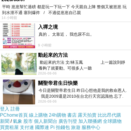
平時 崽崽幫忙過磅 都是玩一下玩一下 今天親自上陣 整個又被崽崽 玩
到水泄不通 塞到爆炸 / 不過從崽崽自己親
14 小時前
入禪之境
真的， 太靠近， 我也尿不出。
9 小時前
動起來的方法
動起來的方法 文/林玉鳳 上一篇說到靜
養夠了就要動。可很多人一聽
2026-08-06
關聖帝君生日快樂
今日是關聖帝君生日.昨日心想他是我的救命恩人.
我是2009還是2010在台北行天宮認識他.忘了.
2026-08-06
一個奇摩交友的網友學
登入
註冊
PChome首頁
線上購物
24h購物
書店
露天拍賣
比比昂代購
新聞
/
氣象
股市
個人新聞台
廣告刊登
加入聯播網
全球購物
買賣租屋
支付連
國際連
Pi 拍錢包
旅遊
服務中心