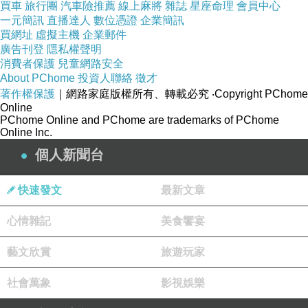
買車
旅行團
汽車險推薦
線上麻將
雜誌
星座命理
會員中心
一元簡訊
直播達人
數位憑證
企業簡訊
買網址
虛擬主機
企業郵件
廣告刊登
隱私權聲明
消費者保護
兒童網路安全
About PChome
投資人聯絡
徵才
著作權保護
｜網路家庭版權所有、轉載必究
‧Copyright PChome
Online
PChome Online and PChome are trademarks of PChome
Online Inc.
個人新聞台
快速發文
最新文章
心情雜記
美食饗宴
藝文欣賞
旅遊玩家
社會萬象
影視娛樂