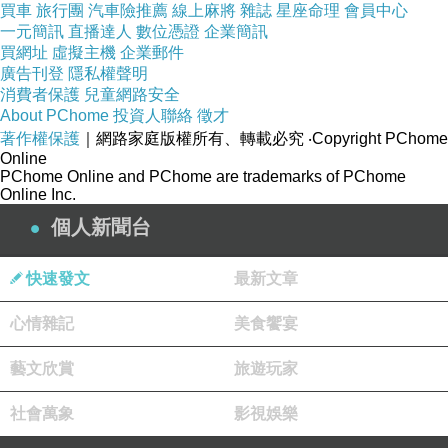
買車
旅行團
汽車險推薦
線上麻將
雜誌
星座命理
會員中心
一元簡訊
直播達人
數位憑證
企業簡訊
買網址
虛擬主機
企業郵件
廣告刊登
隱私權聲明
消費者保護
兒童網路安全
About PChome
投資人聯絡
徵才
著作權保護
｜網路家庭版權所有、轉載必究
‧Copyright PChome
Online
PChome Online and PChome are trademarks of PChome
Online Inc.
個人新聞台
快速發文
最新文章
心情雜記
美食饗宴
藝文欣賞
旅遊玩家
社會萬象
影視娛樂