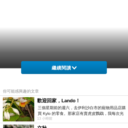
繼續閱讀
你可能感興趣的文章
歡迎回家，Lando！
三個星期前的週六，去伊利沙白市的寵物用品店購
買 Kylo 的零食。那家店有賣虎皮鸚鵡，我每次光
13 小時前
顧都會去看一下。他們偶爾會引進 C