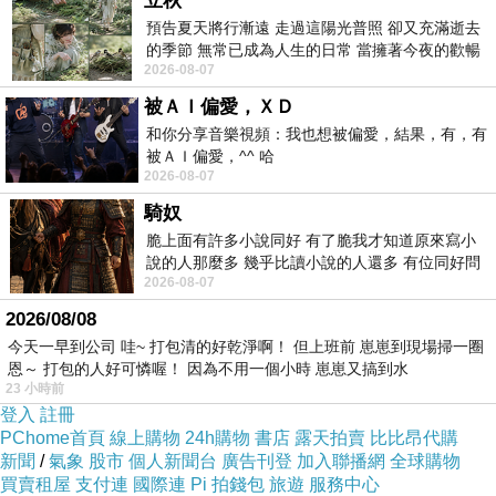
立秋
預告夏天將行漸遠 走過這陽光普照 卻又充滿逝去
的季節 無常已成為人生的日常 當擁著今夜的歡暢
2026-08-07
舒心 轉眼驟成昨日 而明晨 太陽
被ＡＩ偏愛，ＸＤ
和你分享音樂視頻：我也想被偏愛，結果，有，有
被ＡＩ偏愛，^^ 哈
2026-08-07
騎奴
脆上面有許多小說同好 有了脆我才知道原來寫小
說的人那麼多 幾乎比讀小說的人還多 有位同好問
2026-08-07
了一個問題 她說為什麼高中文學獎的
2026/08/08
今天一早到公司 哇~ 打包清的好乾淨啊！ 但上班前 崽崽到現場掃一圈
恩～ 打包的人好可憐喔！ 因為不用一個小時 崽崽又搞到水
23 小時前
登入
註冊
PChome首頁
線上購物
24h購物
書店
露天拍賣
比比昂代購
新聞
/
氣象
股市
個人新聞台
廣告刊登
加入聯播網
全球購物
買賣租屋
支付連
國際連
Pi 拍錢包
旅遊
服務中心