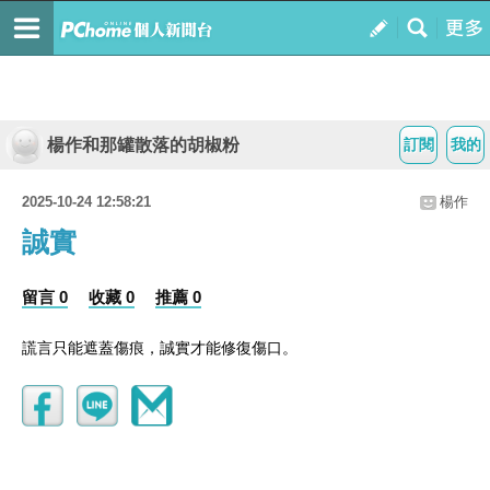
楊作和那罐散落的胡椒粉
訂閱
我的
2025-10-24 12:58:21
楊作
誠實
留言 0
收藏 0
推薦 0
謊言只能遮蓋傷痕，誠實才能修復傷口。