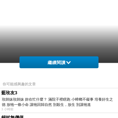
繼續閱讀
你可能感興趣的文章
藍玫友3
玫師妹玫師妹 妳在忙什麼？ 滿院子裡瞎跑 小蟑螂不礙事 培養好生之
德 放牠一條小命 讓牠回歸自然 別殺生，放生 別讓牠進
3 小時前
錫杖無價值