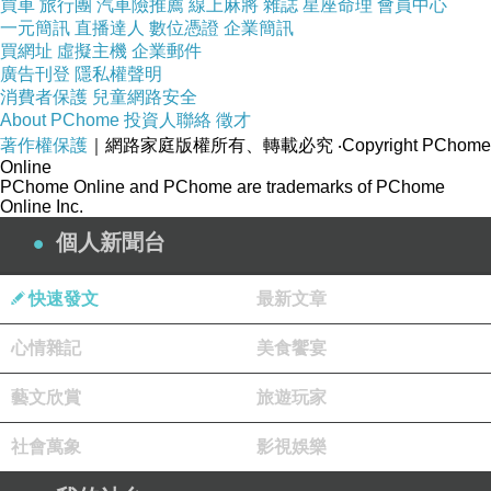
買車
旅行團
汽車險推薦
線上麻將
雜誌
星座命理
會員中心
一元簡訊
直播達人
數位憑證
企業簡訊
買網址
虛擬主機
企業郵件
廣告刊登
隱私權聲明
消費者保護
兒童網路安全
About PChome
投資人聯絡
徵才
著作權保護
｜網路家庭版權所有、轉載必究
‧Copyright PChome
Online
PChome Online and PChome are trademarks of PChome
Online Inc.
個人新聞台
快速發文
最新文章
心情雜記
美食饗宴
藝文欣賞
旅遊玩家
社會萬象
影視娛樂