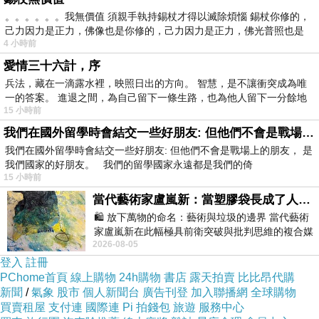
。。。。。。我無價值 須親手執持錫杖才得以滅除煩惱 錫杖你修的，
己力因力是正力，佛像也是你修的，己力因力是正力，佛光普照也是
4 小時前
愛情三十六計，序
兵法，藏在一滴露水裡，映照日出的方向。 智慧，是不讓衝突成為唯
一的答案。 進退之間，為自己留下一條生路，也為他人留下一分餘地
15 小時前
我們在國外留學時會結交一些好朋友: 但他們不會是戰場上的朋友
我們在國外留學時會結交一些好朋友: 但他們不會是戰場上的朋友， 是
我們國家的好朋友。 我們的留學國家永遠都是我們的倚
15 小時前
當代藝術家盧嵐新：當塑膠袋長成了人的模樣，我們的目光是否學會了放下偏見？
🛍️ 放下萬物的命名：藝術與垃圾的邊界 當代藝術
家盧嵐新在此幅極具前衛突破與批判思維的複合媒
2026-08-05
材新作中，直接將被大眾定義為廢棄物
登入
註冊
PChome首頁
線上購物
24h購物
書店
露天拍賣
比比昂代購
新聞
/
氣象
股市
個人新聞台
廣告刊登
加入聯播網
全球購物
買賣租屋
支付連
國際連
Pi 拍錢包
旅遊
服務中心