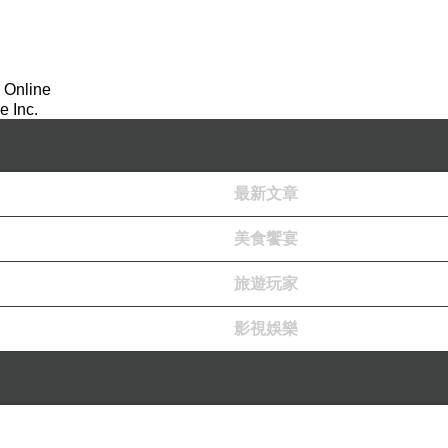
 Online
 Inc.
最新文章
美食饗宴
旅遊玩家
影視娛樂