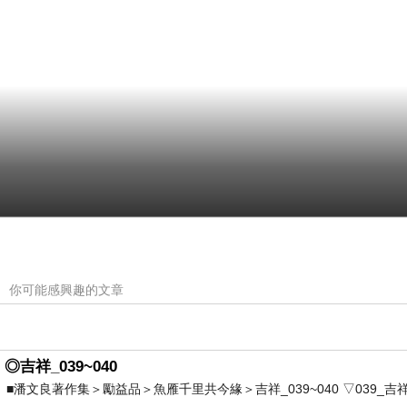
你可能感興趣的文章
◎吉祥_039~040
■潘文良著作集＞勵益品＞魚雁千里共今緣＞吉祥_039~040 ▽039_吉祥。2006.0