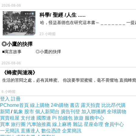
2026-08-06
科學/ 聖經 /人生 .....
哈，怪盜基德也在研究這本書～ _ _ _ _ _ _
23 小時前
◎小鷹的抉擇
■寓言故事 ◎小鷹的抉擇 ⊕潘文良 在
2026-08-06
《蜂蜜與漣漪》
生活的苦悶之處，必有其蜂蜜。 你說要學習蜜獾，毫不畏懼地 直搗蜂窩
6 小時前
登入
註冊
PChome首頁
線上購物
24h購物
書店
露天拍賣
比比昂代購
新聞
/
氣象
股市
個人新聞台
廣告刊登
加入聯播網
全球購物
買賣租屋
支付連
國際連
Pi 拍錢包
旅遊
服務中心
買車
旅行團
汽車險推薦
線上麻將
雜誌
星座命理
會員中心
一元簡訊
直播達人
數位憑證
企業簡訊