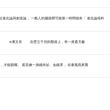
 _ 一提起進化論與創造論， 一般人的腦袋裡可能第一時間就有「 進化論很科
壁立千仞的懸崖上，有一座遮天蔽
，才能親嚐。 甚至練一身鐵布衫、金鐘罩， 在暴風雨來襲