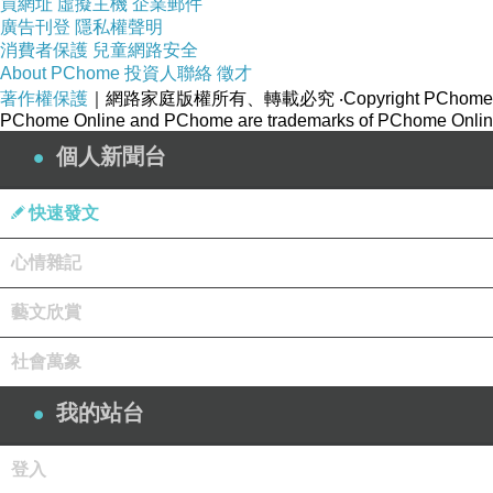
買網址
虛擬主機
企業郵件
廣告刊登
隱私權聲明
消費者保護
兒童網路安全
About PChome
投資人聯絡
徵才
著作權保護
｜網路家庭版權所有、轉載必究
‧Copyright PChome
PChome Online and PChome are trademarks of PChome Online
個人新聞台
快速發文
心情雜記
藝文欣賞
社會萬象
我的站台
登入