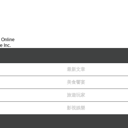
 Online
 Inc.
最新文章
美食饗宴
旅遊玩家
影視娛樂