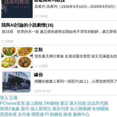
致敬高希均教授
高希均 高希均（1936年4月16日—2026年8月
13 小時前
我與AI討論的小說劇情(16)
第16章 世界的另一面 虞正舜的家附近開始有不尋常的動靜，虞正舜
2 小時前
立秋
預告夏天將行漸遠 走過這陽光普照 卻又充滿逝去的
11 小時前
緣份
偶爾在臉書上看到一張照片(如上)，心裡忽然明亮
2026-08-06
登入
註冊
PChome首頁
線上購物
24h購物
書店
露天拍賣
比比昂代購
新聞
/
氣象
股市
個人新聞台
廣告刊登
加入聯播網
全球購物
買賣租屋
支付連
國際連
Pi 拍錢包
旅遊
服務中心