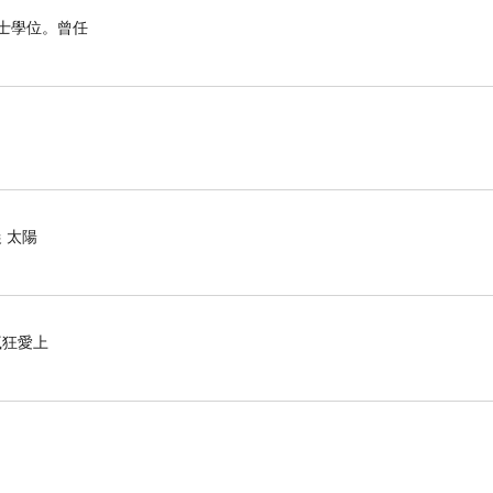
博士學位。曾任
 太陽
瘋狂愛上