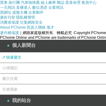
買車
旅行團
汽車險推薦
線上麻將
雜誌
星座命理
會員中心
一元簡訊
直播達人
數位憑證
企業簡訊
買網址
虛擬主機
企業郵件
廣告刊登
隱私權聲明
消費者保護
兒童網路安全
About PChome
投資人聯絡
徵才
著作權保護
｜網路家庭版權所有、轉載必究
‧Copyright PChome
PChome Online and PChome are trademarks of PChome Online
個人新聞台
快速發文
心情雜記
藝文欣賞
社會萬象
我的站台