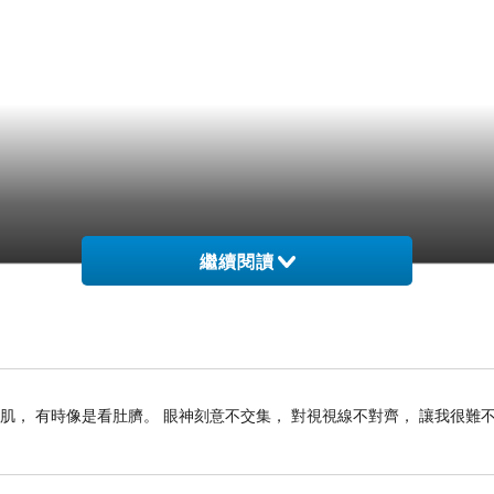
繼續閱讀
肌， 有時像是看肚臍。 眼神刻意不交集， 對視視線不對齊， 讓我很難