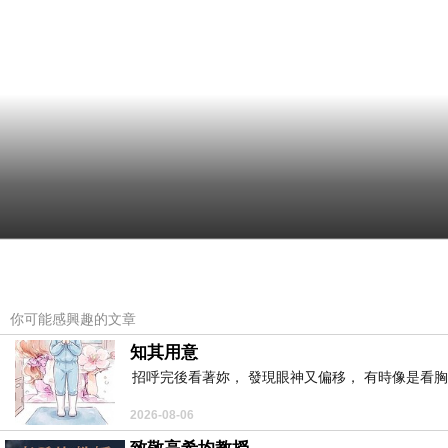
你可能感興趣的文章
知其用意
招呼完後看著妳， 發現眼神又偏移， 有時像是看胸
2026-08-06