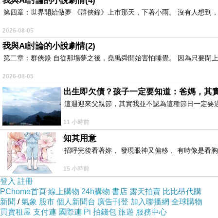
我與AI討論的小說劇情(4)
第四章：世界開始做夢 《群俠錄》上市那天，下著小雨。 沒有人想到，
2026-08-05
我與AI討論的小說劇情(2)
第二章：群俠錄 自從那場夢之後，堯禹舜開始害怕睡覺。 因為只要閉上
2026-08-05
出生即欠債？孩子一定要知道：爸媽，其
這週迎來父親節，其實我並不認為這種節日一定要
11 小時前
知其用意
招呼完後看著妳， 發現眼神又偏移， 有時像是看胸
15 小時前
登入
註冊
PChome首頁
線上購物
24h購物
書店
露天拍賣
比比昂代購
新聞
/
氣象
股市
個人新聞台
廣告刊登
加入聯播網
全球購物
買賣租屋
支付連
國際連
Pi 拍錢包
旅遊
服務中心