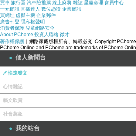
買車
旅行團
汽車險推薦
線上麻將
雜誌
星座命理
會員中心
一元簡訊
直播達人
數位憑證
企業簡訊
買網址
虛擬主機
企業郵件
廣告刊登
隱私權聲明
消費者保護
兒童網路安全
About PChome
投資人聯絡
徵才
著作權保護
｜網路家庭版權所有、轉載必究
‧Copyright PChome
PChome Online and PChome are trademarks of PChome Online
個人新聞台
快速發文
心情雜記
藝文欣賞
社會萬象
我的站台