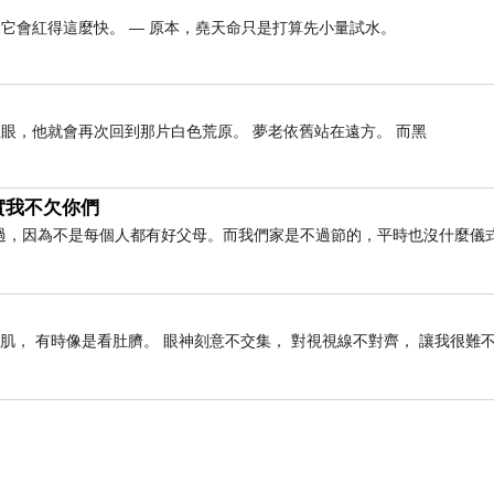
它會紅得這麼快。 — 原本，堯天命只是打算先小量試水。
眼，他就會再次回到那片白色荒原。 夢老依舊站在遠方。 而黑
實我不欠你們
過，因為不是每個人都有好父母。而我們家是不過節的，平時也沒什麼儀
肌， 有時像是看肚臍。 眼神刻意不交集， 對視視線不對齊， 讓我很難