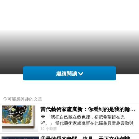
繼續閱讀
你可能感興趣的文章
當代藝術家盧嵐新：你看到的是我的輪廓，還是你的故事？——藏在藍色裡的希望與光
💙 「我把自己藏在藍色裡，卻把希望留在光
裡。」 當代藝術家盧嵐新在此幅兼具童趣靈動與
10 小時前
抽象韻味的新作中，用湛藍的羽翼般色塊包覆著