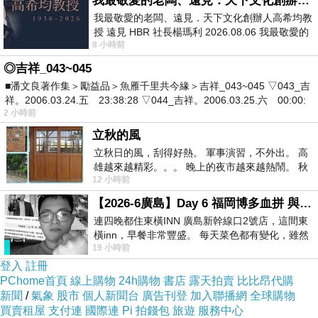
我最敬愛的老闆、遠見．天下文化創辦人高希均教授
我最敬愛的老闆、遠見．天下文化創辦人高希均教
授 遠見 HBR 社長楊瑪利 2026.08.06 我最敬愛的
8 小時前
老闆、遠見．天下文化創辦人高希均教
◎吉祥_043~045
■潘文良著作集＞勵益品＞魚雁千里共今緣＞吉祥_043~045 ▽043_吉
祥。2006.03.24.五 23:38:28 ▽044_吉祥。2006.03.25.六 00:00:
2 小時前
立秋的風
立秋日的風，刮得好熱。 軍事演習，不外出。 高
雄越來越精彩。。。 晚上的夜市越來越熱鬧。 秋
12 小時前
天的風刮得很熱 夜遊消暑熱。。。
【2026-6廣島】Day 6 福岡博多血拼 與機場接送少年司機深夜對談
連四晚都住東橫INN 廣島新幹線口2號店，這間東
橫inn，早餐非常豐盛。 每天菜色都有變化，雖然
19 小時前
看到工作人員拿出料理包加熱，但
登入
註冊
PChome首頁
線上購物
24h購物
書店
露天拍賣
比比昂代購
新聞
/
氣象
股市
個人新聞台
廣告刊登
加入聯播網
全球購物
買賣租屋
支付連
國際連
Pi 拍錢包
旅遊
服務中心