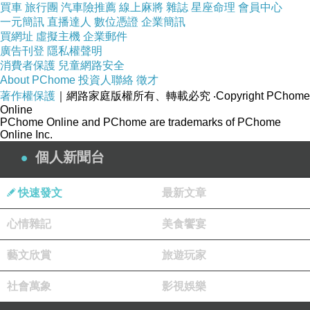
買車
旅行團
汽車險推薦
線上麻將
雜誌
星座命理
會員中心
一元簡訊
直播達人
數位憑證
企業簡訊
買網址
虛擬主機
企業郵件
廣告刊登
隱私權聲明
消費者保護
兒童網路安全
About PChome
投資人聯絡
徵才
著作權保護
｜網路家庭版權所有、轉載必究
‧Copyright PChome
Online
PChome Online and PChome are trademarks of PChome
Online Inc.
個人新聞台
快速發文
最新文章
心情雜記
美食饗宴
藝文欣賞
旅遊玩家
社會萬象
影視娛樂