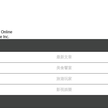
 Online
 Inc.
最新文章
美食饗宴
旅遊玩家
影視娛樂