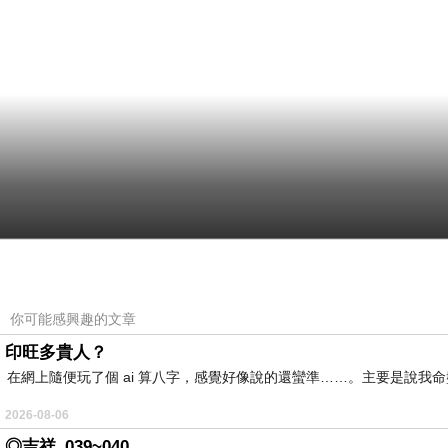
你可能感興趣的文章
印旺多貴人？
在網上隨便玩了個 ai 算八字，感覺好像說的還蠻準……。主要是說
2026-08-06
◎吉祥_039~040