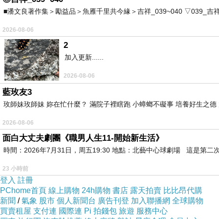
■潘文良著作集＞勵益品＞魚雁千里共今緣＞吉祥_039~040 ▽039_吉祥。2006.0
2026-08-06
2
加入更新......
2026-08-06
藍玫友3
玫師妹玫師妹 妳在忙什麼？ 滿院子裡瞎跑 小蟑螂不礙事 培養好生之德
2026-08-06
面白大丈夫劇團《職男人生11-開始新生活》
時間：2026年7月31日，周五19:30 地點：北藝中心球劇場 這
23 小時前
登入
註冊
PChome首頁
線上購物
24h購物
書店
露天拍賣
比比昂代購
新聞
/
氣象
股市
個人新聞台
廣告刊登
加入聯播網
全球購物
買賣租屋
支付連
國際連
Pi 拍錢包
旅遊
服務中心