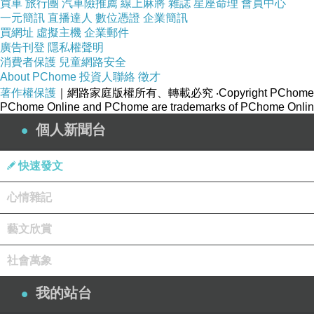
買車
旅行團
汽車險推薦
線上麻將
雜誌
星座命理
會員中心
一元簡訊
直播達人
數位憑證
企業簡訊
買網址
虛擬主機
企業郵件
廣告刊登
隱私權聲明
消費者保護
兒童網路安全
About PChome
投資人聯絡
徵才
著作權保護
｜網路家庭版權所有、轉載必究
‧Copyright PChome
PChome Online and PChome are trademarks of PChome Online
個人新聞台
快速發文
心情雜記
藝文欣賞
社會萬象
我的站台