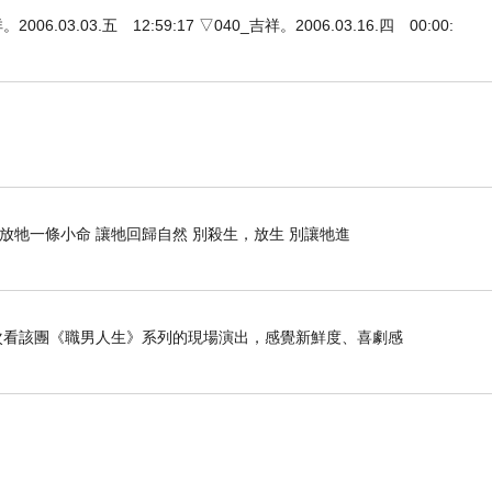
3.03.五 12:59:17 ▽040_吉祥。2006.03.16.四 00:00:
 放牠一條小命 讓牠回歸自然 別殺生，放生 別讓牠進
是第二次看該團《職男人生》系列的現場演出，感覺新鮮度、喜劇感