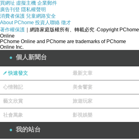
買網址
虛擬主機
企業郵件
廣告刊登
隱私權聲明
消費者保護
兒童網路安全
About PChome
投資人聯絡
徵才
著作權保護
｜網路家庭版權所有、轉載必究
‧Copyright PChome
Online
PChome Online and PChome are trademarks of PChome
Online Inc.
個人新聞台
快速發文
最新文章
心情雜記
美食饗宴
藝文欣賞
旅遊玩家
社會萬象
影視娛樂
我的站台