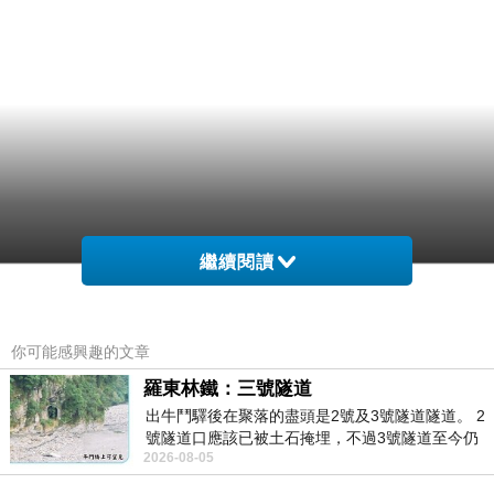
繼續閱讀
你可能感興趣的文章
羅東林鐵：三號隧道
出牛鬥驛後在聚落的盡頭是2號及3號隧道隧道。 2
號隧道口應該已被土石掩埋，不過3號隧道至今仍
2026-08-05
存在。從台7丙牛鬥橋上往左岸上游方