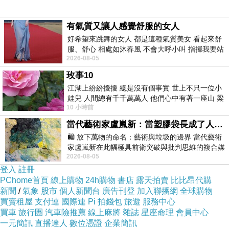
有氣質又讓人感覺舒服的女人
好希望來跳舞的女人 都是這種氣質美女 看起來舒
服、舒心 相處如沐春風 不會大呼小叫 指揮我要站
2026-08-05
哪個位子 妳老幾？？
玫事10
江湖上紛紛擾擾 總是沒有個事實 世上不只一位小
娃兒 人間總有千千萬萬人 他們心中有著一座山 梁
10 小時前
山佛山泰華衡恆嵩 一山之高
當代藝術家盧嵐新：當塑膠袋長成了人的模樣，我們的目光是否學會了放下偏見？
🛍️ 放下萬物的命名：藝術與垃圾的邊界 當代藝術
家盧嵐新在此幅極具前衛突破與批判思維的複合媒
2026-08-05
材新作中，直接將被大眾定義為廢棄物
登入
註冊
PChome首頁
線上購物
24h購物
書店
露天拍賣
比比昂代購
新聞
/
氣象
股市
個人新聞台
廣告刊登
加入聯播網
全球購物
買賣租屋
支付連
國際連
Pi 拍錢包
旅遊
服務中心
買車
旅行團
汽車險推薦
線上麻將
雜誌
星座命理
會員中心
一元簡訊
直播達人
數位憑證
企業簡訊