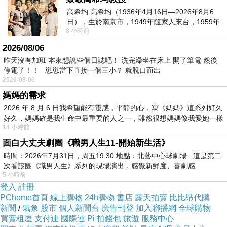
高希均 高希均（1936年4月16日—2026年8月6
日），生於南京市，1949年隨家人來台，1959年
8 小時前
赴美深造並取得經濟發展博士學位。曾任
2026/08/06
昨天沒有加班 本來想說些個日誌吧！ 洗完澡坐在床上 開了筆電 然後
停電了！！ 崽崽當下直接一個三小？ 就脫口而出
2026-08-06
媽媽的需求
2026 年 8 月 6 日我希望能有靈感，平靜的心，寫《媽媽》這系列好久
好久，媽媽確是我生命中最重要的人之一，雖然很想媽媽像我愛她一樣
14 小時前
面白大丈夫劇團《職男人生11-開始新生活》
時間：2026年7月31日，周五19:30 地點：北藝中心球劇場 這是第二
次看該團《職男人生》系列的現場演出，感覺新鮮度、喜劇感
5 小時前
登入
註冊
PChome首頁
線上購物
24h購物
書店
露天拍賣
比比昂代購
新聞
/
氣象
股市
個人新聞台
廣告刊登
加入聯播網
全球購物
買賣租屋
支付連
國際連
Pi 拍錢包
旅遊
服務中心