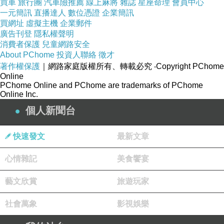
買車
旅行團
汽車險推薦
線上麻將
雜誌
星座命理
會員中心
一元簡訊
直播達人
數位憑證
企業簡訊
買網址
虛擬主機
企業郵件
廣告刊登
隱私權聲明
消費者保護
兒童網路安全
About PChome
投資人聯絡
徵才
著作權保護
｜網路家庭版權所有、轉載必究
‧Copyright PChome
Online
PChome Online and PChome are trademarks of PChome
Online Inc.
個人新聞台
快速發文
最新文章
心情雜記
美食饗宴
藝文欣賞
旅遊玩家
社會萬象
影視娛樂