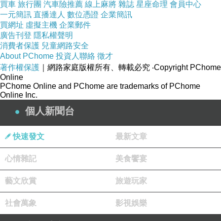
買車
旅行團
汽車險推薦
線上麻將
雜誌
星座命理
會員中心
一元簡訊
直播達人
數位憑證
企業簡訊
買網址
虛擬主機
企業郵件
廣告刊登
隱私權聲明
消費者保護
兒童網路安全
About PChome
投資人聯絡
徵才
著作權保護
｜網路家庭版權所有、轉載必究
‧Copyright PChome
Online
PChome Online and PChome are trademarks of PChome
Online Inc.
個人新聞台
快速發文
最新文章
心情雜記
美食饗宴
藝文欣賞
旅遊玩家
社會萬象
影視娛樂