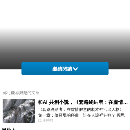
繼續閱讀
你可能感興趣的文章
和AI 共創小說，《套路終結者：在虛情假意的劇本裡活出人格》
《套路終結者：在虛情假意的劇本裡活出人格》
第一章：修羅場的序曲，誰在人設裡狂歡？ 麗思
21 小時前
卡爾頓酒店的總統套房內，燈光昏