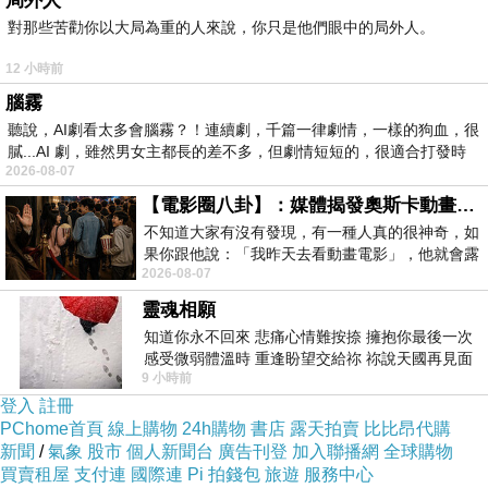
局外人
對那些苦勸你以大局為重的人來說，你只是他們眼中的局外人。
12 小時前
腦霧
聽說，AI劇看太多會腦霧？！連續劇，千篇一律劇情，一樣的狗血，很
膩...AI 劇，雖然男女主都長的差不多，但劇情短短的，很適合打發時
2026-08-07
【電影圈八卦】：媒體揭發奧斯卡動畫項目投票醜聞！好萊塢為什麼看不起動畫電影？
不知道大家有沒有發現，有一種人真的很神奇，如
果你跟他說：「我昨天去看動畫電影」，他就會露
2026-08-07
出一種慈祥的微笑，然後問你是不是陪小
靈魂相願
知道你永不回來 悲痛心情難按捺 擁抱你最後一次
感受微弱體溫時 重逢盼望交給祢 祢說天國再見面
9 小時前
此刻忍淚說別離 他日靈魂再
登入
註冊
PChome首頁
線上購物
24h購物
書店
露天拍賣
比比昂代購
新聞
/
氣象
股市
個人新聞台
廣告刊登
加入聯播網
全球購物
買賣租屋
支付連
國際連
Pi 拍錢包
旅遊
服務中心