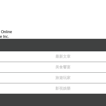
 Online
 Inc.
最新文章
美食饗宴
旅遊玩家
影視娛樂