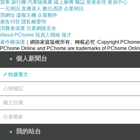
買車
旅行團
汽車險推薦
線上麻將
雜誌
星座命理
會員中心
一元簡訊
直播達人
數位憑證
企業簡訊
買網址
虛擬主機
企業郵件
廣告刊登
隱私權聲明
消費者保護
兒童網路安全
About PChome
投資人聯絡
徵才
著作權保護
｜網路家庭版權所有、轉載必究
‧Copyright PChome
PChome Online and PChome are trademarks of PChome Online
個人新聞台
快速發文
心情雜記
藝文欣賞
社會萬象
我的站台