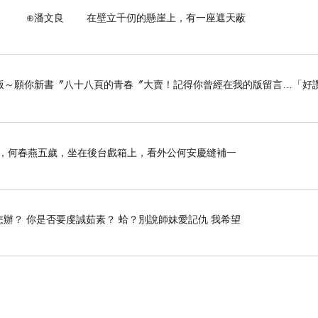
壁立千仞的懸崖上，有一座遮天蔽
版～願你新書〞八十八頁的青春〞大賣！記得你曾經在我的版留言…「好讚
那年，何春燕五歲，坐在後台戲箱上，看外公何安慶縫補一
怎辦？ 你是否要虔誠茹素？ 蛤？別說師妹愛記仇 我希望