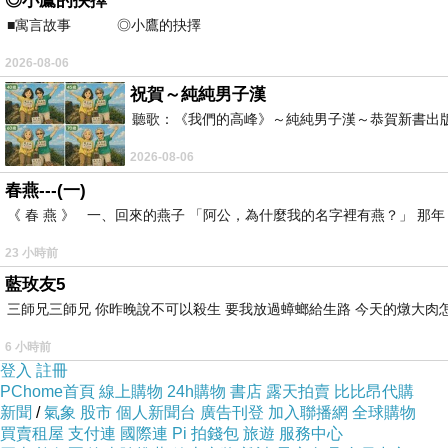
◎小鷹的抉擇
■寓言故事 ◎小鷹的抉擇 ⊕潘文良 在
2026-08-06
祝賀～純純男子漢
聽歌：《我們的高峰》～純純男子漢～恭賀新書出
2026-08-06
春燕---(一)
《 春 燕 》 一、回來的燕子 「阿公，為什麼我的名字裡有燕？」 
23 小時前
藍玫友5
三師兄三師兄 你昨晚說不可以殺生 要我放過蟑螂給生路 今天的燉大肉
6 小時前
登入
註冊
PChome首頁
線上購物
24h購物
書店
露天拍賣
比比昂代購
新聞
/
氣象
股市
個人新聞台
廣告刊登
加入聯播網
全球購物
買賣租屋
支付連
國際連
Pi 拍錢包
旅遊
服務中心