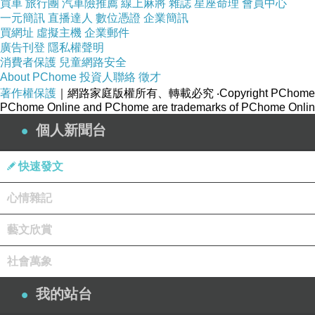
買車
旅行團
汽車險推薦
線上麻將
雜誌
星座命理
會員中心
一元簡訊
直播達人
數位憑證
企業簡訊
買網址
虛擬主機
企業郵件
廣告刊登
隱私權聲明
消費者保護
兒童網路安全
About PChome
投資人聯絡
徵才
著作權保護
｜網路家庭版權所有、轉載必究
‧Copyright PChome
PChome Online and PChome are trademarks of PChome Online
個人新聞台
快速發文
心情雜記
藝文欣賞
社會萬象
我的站台