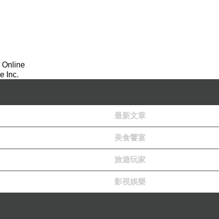
 Online
 Inc.
最新文章
美食饗宴
旅遊玩家
影視娛樂