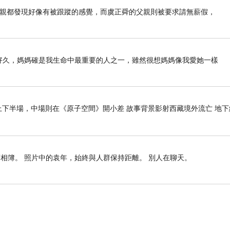
母親都發現好像有被跟蹤的感覺，而虞正舜的父親則被要求請無薪假，
列好久好久，媽媽確是我生命中最重要的人之一，雖然很想媽媽像我愛她一樣
下半場，中場則在《原子空間》開小差 故事背景影射西藏境外流亡 地下
相簿。 照片中的袁年，始終與人群保持距離。 別人在聊天。