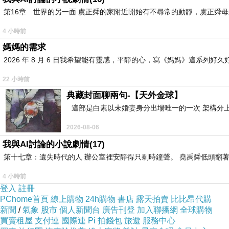
第16章 世界的另一面 虞正舜的家附近開始有不尋常的動靜，虞正舜
4 小時前
媽媽的需求
2026 年 8 月 6 日我希望能有靈感，平靜的心，寫《媽媽》這系
22 小時前
典藏封面聊兩句-【天外金球】
這部是白素以未婚妻身分出場唯一的一次 架構分上
2026-08-06
我與AI討論的小說劇情(17)
第十七章：遺失時代的人 辦公室裡安靜得只剩時鐘聲。 堯禹舜低頭翻著
4 小時前
登入
註冊
PChome首頁
線上購物
24h購物
書店
露天拍賣
比比昂代購
新聞
/
氣象
股市
個人新聞台
廣告刊登
加入聯播網
全球購物
買賣租屋
支付連
國際連
Pi 拍錢包
旅遊
服務中心