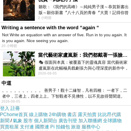
聽歌：《我們的高峰》～純純男子漢～恭賀新書出
版～願你新書〞八十八頁的青春〞大賣！記得你曾
2 小時前
經在我的版留言…「好讚的圖^^感覺大家
Writing a sentence with the word “again “
Not Write an equation with an answer of five. Run in to you again. It
is you again. Nice seeing you again.
20 小時前
當代藝術家盧嵐新：我們都戴著一張臉，可真正的自己，總藏在那些被塗抹、被覆蓋的痕跡裡
🎭 假面與本真：被覆蓋下的靈魂真容 當代藝術家
盧嵐新在此幅極具戲劇張力與心理深度的新作中，
2026-08-05
運用質感豐富的紙材肌理、墨痕與大膽的
中道
。。。。。。。。。。 善男子！觀十二緣智，凡有四種： 一者下，二
者中，三者上，四者上上。下智觀者不見佛性，以不見故得聲聞道。
2026-08-05
登入
註冊
PChome首頁
線上購物
24h購物
書店
露天拍賣
比比昂代購
新聞
/
氣象
股市
個人新聞台
廣告刊登
加入聯播網
全球購物
買賣租屋
支付連
國際連
Pi 拍錢包
旅遊
服務中心