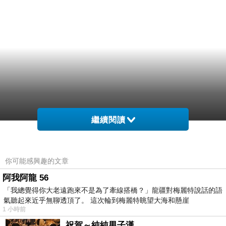
繼續閱讀
你可能感興趣的文章
阿我阿龍 56
「我總覺得你大老遠跑來不是為了牽線搭橋？」龍疆對梅麗特說話的語
氣聽起來近乎無聊透頂了。 這次輪到梅麗特眺望大海和懸崖
1 小時前
祝賀～純純男子漢