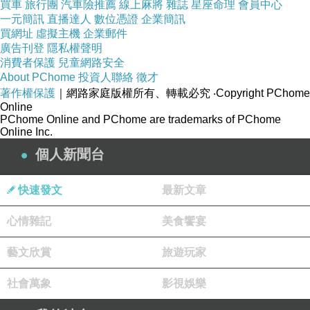
買車
旅行團
汽車險推薦
線上麻將
雜誌
星座命理
會員中心
一元簡訊
直播達人
數位憑證
企業簡訊
買網址
虛擬主機
企業郵件
廣告刊登
隱私權聲明
消費者保護
兒童網路安全
About PChome
投資人聯絡
徵才
著作權保護
｜網路家庭版權所有、轉載必究
‧Copyright PChome
Online
PChome Online and PChome are trademarks of PChome
Online Inc.
個人新聞台
快速發文
最新文章
心情雜記
美食饗宴
藝文欣賞
旅遊玩家
社會萬象
影視娛樂