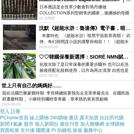
日本應該是全世界少數會對瑪丹娜做
COLLECTION系列型銷售的國家，連娜姊的母國
22 小時前
美國都沒對她這樣過，這全拜在他們到現在唱片
沈默《超能水滸：魯達傳》電子書，暗黑宇宙新章，一一五年八月璀璨上架！
本書特色 《超能水滸》暗黑宇宙新章再開！ 武
俠、奇幻與間諜小說的撞擊與相容！！ 《超能水
2026-08-09
滸》系列第四部
♡♡韓國保養新選擇：SIORÉ NMN賦活泡泡化妝水♡♡
化妝水除了是日常保養的重要步驟外 也可以在洗
臉後搭配化妝棉使用，以作為再次清潔 自然也是
2026-08-09
我的保養必備品項 不過，我對於化妝
世上只有自己的媽媽好......
我在法國巴黎蒙難時期: 李登輝總統要我先去見章孝嚴先生 在國民政
府遷臺時期， 小蔣特別囑咐章孝嚴．章孝慈的舅舅照顧兩
2026-08-09
登入
註冊
PChome首頁
線上購物
24h購物
書店
露天拍賣
比比昂代購
新聞
/
氣象
股市
個人新聞台
廣告刊登
加入聯播網
全球購物
買賣租屋
支付連
國際連
Pi 拍錢包
旅遊
服務中心