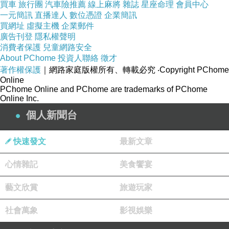
買車
旅行團
汽車險推薦
線上麻將
雜誌
星座命理
會員中心
一元簡訊
直播達人
數位憑證
企業簡訊
買網址
虛擬主機
企業郵件
廣告刊登
隱私權聲明
消費者保護
兒童網路安全
About PChome
投資人聯絡
徵才
著作權保護
｜網路家庭版權所有、轉載必究
‧Copyright PChome
Online
PChome Online and PChome are trademarks of PChome
Online Inc.
個人新聞台
快速發文
最新文章
心情雜記
美食饗宴
藝文欣賞
旅遊玩家
社會萬象
影視娛樂