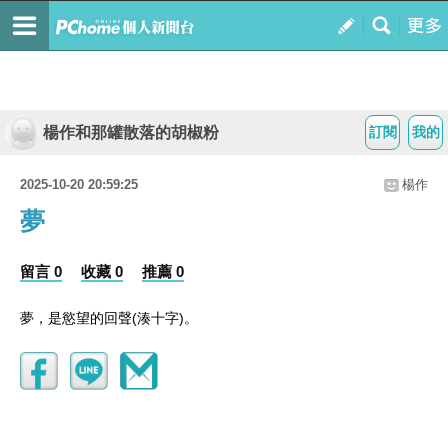
楊作和那罐散落的胡椒粉
訂閱
我的
2025-10-20 20:59:25
楊作
夢
留言 0
收藏 0
推薦 0
(
)
夢，是慾望的回聲
湊十字
。