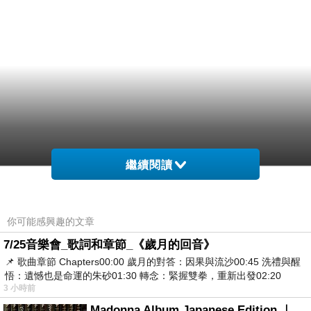
繼續閱讀
你可能感興趣的文章
7/25音樂會_歌詞和章節_《歲月的回音》
📌 歌曲章節 Chapters00:00​ 歲月的對答：因果與流沙00:45​ 洗禮與醒
悟：遺憾也是命運的朱砂01:30​ 轉念：緊握雙拳，重新出發02:20
3 小時前
Madonna Album Japanese Edition ｜瑪丹娜專輯們2026年日本版重發系列