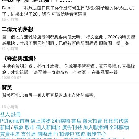
在我心裡你已經是騙子了........
Dear: 我只是隨口問了你什麼時候生日?想說獅子座的你現在八月
了，結果出現了20，我不 可置信地看著這個
15 小時前
二億元的夢想
當一個地方連雜貨店老闆都想要兩億元時。 行文至此，2026的時光體
感飛快，才想了兩天的問題，已經被新的新聞趕過 跟陰間一樣，某
21 小時前
《蜂蜜與漣漪》
生活的苦悶之處，必有其蜂蜜。 你說要學習蜜獾，毫不畏懼地 直搗蜂
窩，才能親嚐。 甚至練一身鐵布衫、金鐘罩， 在暴風雨來襲
2026-08-07
贊美
贊美可能比侮辱一個人更容易造成永久性的傷害。
16 小時前
登入
註冊
PChome首頁
線上購物
24h購物
書店
露天拍賣
比比昂代購
新聞
/
氣象
股市
個人新聞台
廣告刊登
加入聯播網
全球購物
買賣租屋
支付連
國際連
Pi 拍錢包
旅遊
服務中心