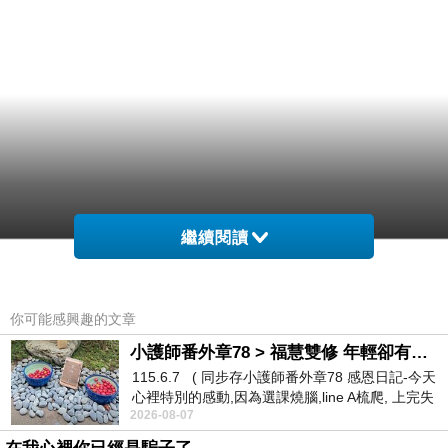
繼續閱讀
你可能感興趣的文章
小護師番外章78 > 福慧雙修 年輕卻有個老靈魂 ㄑ金剛經〉podcast
115.6.7 ( 同步存小護師番外章78 感恩日記-今天
心裡特別的感動,因為選課燒腦,line A梳爬, 上完失
2026-08-07
智課的她,特來傾