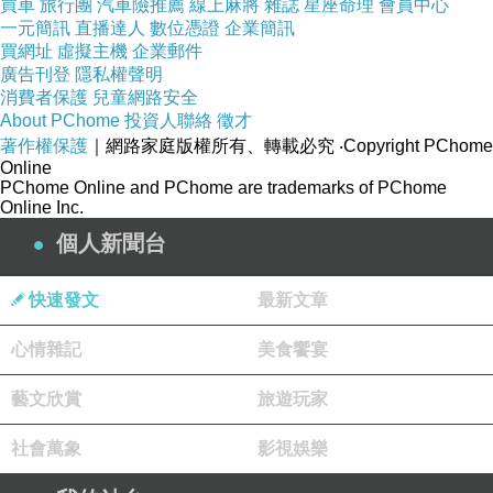
買車
旅行團
汽車險推薦
線上麻將
雜誌
星座命理
會員中心
一元簡訊
直播達人
數位憑證
企業簡訊
買網址
虛擬主機
企業郵件
廣告刊登
隱私權聲明
消費者保護
兒童網路安全
About PChome
投資人聯絡
徵才
著作權保護
｜網路家庭版權所有、轉載必究
‧Copyright PChome
Online
PChome Online and PChome are trademarks of PChome
Online Inc.
個人新聞台
快速發文
最新文章
心情雜記
美食饗宴
藝文欣賞
旅遊玩家
社會萬象
影視娛樂