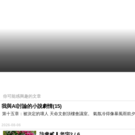
你可能感興趣的文章
我與AI討論的小說劇情(15)
第十五章：被決定的壞人 天命文創頂樓會議室。 氣氛冷得像暴風雨前夕
2026-08-06
柒參貳▎老宅2 / 6