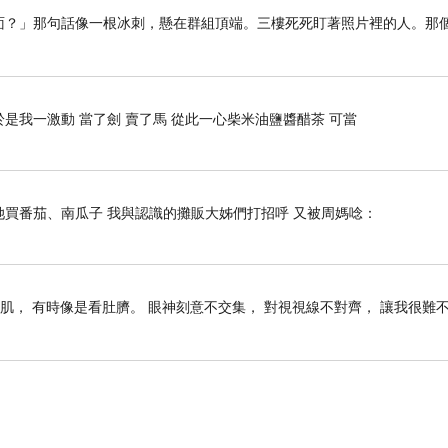
留在裡面？」那句話像一根冰刺，懸在群組頂端。三樓死死盯著照片裡的人。那
是我一激動 當了劍 賣了馬 從此一心柴米油鹽醬醋茶 可當
她買番茄、南瓜子 我與認識的攤販大姊們打招呼 又被周媽唸：
肌， 有時像是看肚臍。 眼神刻意不交集， 對視視線不對齊， 讓我很難