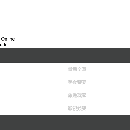
 Online
 Inc.
最新文章
美食饗宴
旅遊玩家
影視娛樂