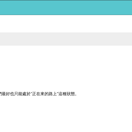
”
”
們最好也只能處於
正在來的路上
這種狀態。