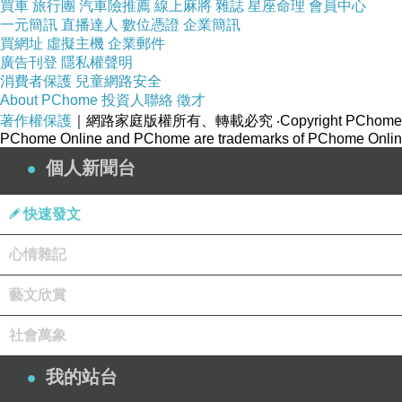
買車
旅行團
汽車險推薦
線上麻將
雜誌
星座命理
會員中心
一元簡訊
直播達人
數位憑證
企業簡訊
買網址
虛擬主機
企業郵件
廣告刊登
隱私權聲明
消費者保護
兒童網路安全
About PChome
投資人聯絡
徵才
著作權保護
｜網路家庭版權所有、轉載必究
‧Copyright PChome
PChome Online and PChome are trademarks of PChome Online
個人新聞台
快速發文
心情雜記
藝文欣賞
社會萬象
我的站台