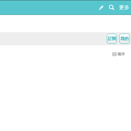
訂閱
我的
楊作