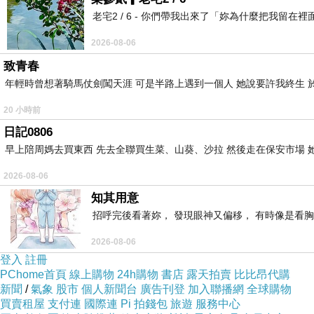
老宅2 / 6 - 你們帶我出來了「妳為什麼把我
2026-08-06
致青春
年輕時曾想著騎馬仗劍闖天涯 可是半路上遇到一個人 她說要許我終生 於
20 小時前
日記0806
早上陪周媽去買東西 先去全聯買生菜、山葵、沙拉 然後走在保安市場 
2026-08-06
知其用意
招呼完後看著妳， 發現眼神又偏移， 有時像是看胸
2026-08-06
登入
註冊
PChome首頁
線上購物
24h購物
書店
露天拍賣
比比昂代購
新聞
/
氣象
股市
個人新聞台
廣告刊登
加入聯播網
全球購物
買賣租屋
支付連
國際連
Pi 拍錢包
旅遊
服務中心