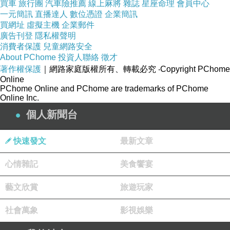
買車
旅行團
汽車險推薦
線上麻將
雜誌
星座命理
會員中心
一元簡訊
直播達人
數位憑證
企業簡訊
買網址
虛擬主機
企業郵件
廣告刊登
隱私權聲明
消費者保護
兒童網路安全
About PChome
投資人聯絡
徵才
著作權保護
｜網路家庭版權所有、轉載必究
‧Copyright PChome
Online
PChome Online and PChome are trademarks of PChome
Online Inc.
個人新聞台
快速發文
最新文章
心情雜記
美食饗宴
藝文欣賞
旅遊玩家
社會萬象
影視娛樂