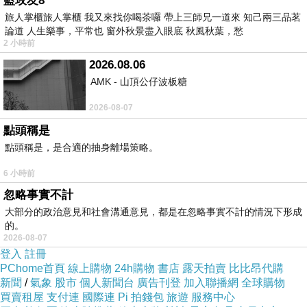
藍玫友8
旅人掌櫃旅人掌櫃 我又來找你喝茶囉 帶上三師兄一道來 知己兩三品茗
論道 人生樂事，平常也 窗外秋景盡入眼底 秋風秋葉，愁
2 小時前
2026.08.06
AMK - 山頂公仔波板糖
2026-08-07
點頭稱是
點頭稱是，是合適的抽身離場策略。
6 小時前
忽略事實不計
大部分的政治意見和社會溝通意見，都是在忽略事實不計的情況下形成
的。
2026-08-07
登入
註冊
PChome首頁
線上購物
24h購物
書店
露天拍賣
比比昂代購
新聞
/
氣象
股市
個人新聞台
廣告刊登
加入聯播網
全球購物
買賣租屋
支付連
國際連
Pi 拍錢包
旅遊
服務中心