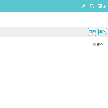
訂閱
我的
楊作