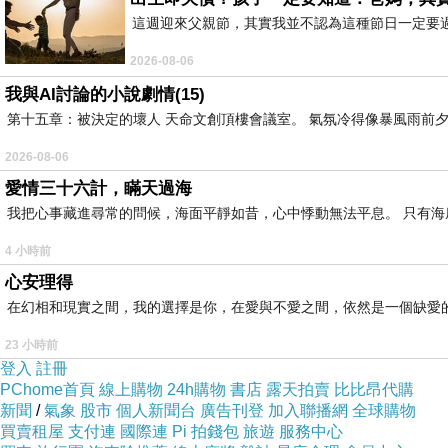
這週迎來父親節，其實我並不認為這種節日一定要
2026-08-06
我與AI討論的小說劇情(15)
第十五章：被決定的壞人 天命文創頂樓會議室。 氣氛冷得像暴風雨前夕
2026-08-06
愛情三十六計，瞞天過海
我把心事藏進尋常的問候，海面平靜如昔，心中悸動無法平息。 只有
4 小時前
心安理得
在幻相和現實之間，我的選擇是你，在愛與不愛之間，依然是一個缺愛
23 小時前
登入
註冊
PChome首頁
線上購物
24h購物
書店
露天拍賣
比比昂代購
新聞
/
氣象
股市
個人新聞台
廣告刊登
加入聯播網
全球購物
買賣租屋
支付連
國際連
Pi 拍錢包
旅遊
服務中心