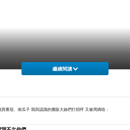
繼續閱讀
她買番茄、南瓜子 我與認識的攤販大姊們打招呼 又被周媽唸：
實我不欠你們