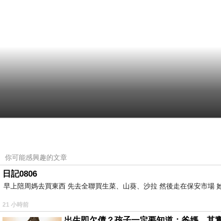
你可能感興趣的文章
日記0806
早上陪周媽去買東西 先去全聯買生菜、山葵、沙拉 然後走在保安市場 
21 小時前
出生即欠債？孩子一定要知道：爸媽，其