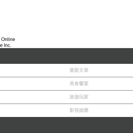
 Online
 Inc.
最新文章
美食饗宴
旅遊玩家
影視娛樂