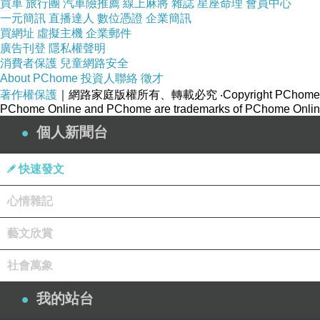
買車
旅行團
汽車險推薦
線上麻將
雜誌
星座命理
會員中心
一元簡訊
直播達人
數位憑證
企業簡訊
買網址
虛擬主機
企業郵件
廣告刊登
隱私權聲明
消費者保護
兒童網路安全
About PChome
投資人聯絡
徵才
著作權保護
｜網路家庭版權所有、轉載必究
‧Copyright PChome
PChome Online and PChome are trademarks of PChome Online
個人新聞台
快速發文
心情雜記
藝文欣賞
社會萬象
我的站台