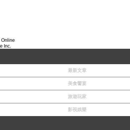
 Online
 Inc.
最新文章
美食饗宴
旅遊玩家
影視娛樂