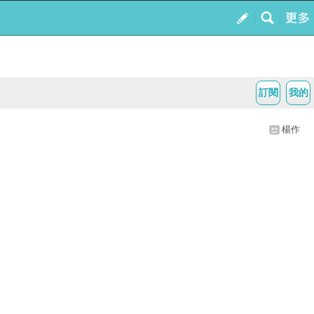
訂閱
我的
楊作