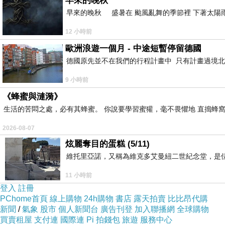
早來的晚秋
早來的晚秋 盛暑在 颱風亂舞的季節裡 下著太陽雨
12 小時前
歐洲浪遊一個月 - 中途短暫停留德國
德國原先並不在我們的行程計畫中 只有計畫過境北
9 小時前
《蜂蜜與漣漪》
生活的苦悶之處，必有其蜂蜜。 你說要學習蜜獾，毫不畏懼地 直搗蜂窩
2026-08-07
炫麗奪目的蛋糕 (5/11)
維托里亞諾，又稱為維克多艾曼紐二世紀念堂，是
11 小時前
登入
註冊
PChome首頁
線上購物
24h購物
書店
露天拍賣
比比昂代購
新聞
/
氣象
股市
個人新聞台
廣告刊登
加入聯播網
全球購物
買賣租屋
支付連
國際連
Pi 拍錢包
旅遊
服務中心