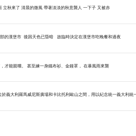
 立秋來了 清晨的微風 帶著淡淡的秋意襲人 一下子 又被赤
部的漢堡市 後因天色已昏暗 故臨時決定在漢堡市吃晚餐和過夜
，才能親嚐。 甚至練一身鐵布衫、金鐘罩， 在暴風雨來襲
位於義大利羅馬威尼斯廣場和卡比托利歐山之間，用以紀念統一義大利統