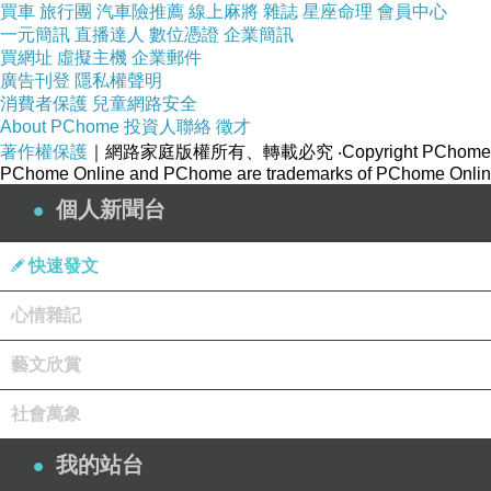
買車
旅行團
汽車險推薦
線上麻將
雜誌
星座命理
會員中心
一元簡訊
直播達人
數位憑證
企業簡訊
買網址
虛擬主機
企業郵件
廣告刊登
隱私權聲明
消費者保護
兒童網路安全
About PChome
投資人聯絡
徵才
著作權保護
｜網路家庭版權所有、轉載必究
‧Copyright PChome
PChome Online and PChome are trademarks of PChome Online
個人新聞台
快速發文
心情雜記
藝文欣賞
社會萬象
我的站台