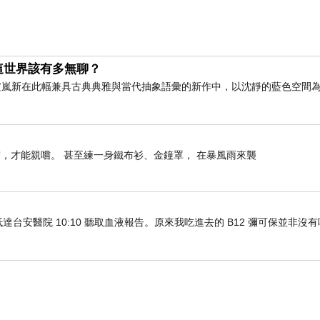
這世界該有多無聊？
術家盧嵐新在此幅兼具古典典雅與當代抽象語彙的新作中，以沈靜的藍色空間
，才能親嚐。 甚至練一身鐵布衫、金鐘罩， 在暴風雨來襲
車抵達台安醫院 10:10 聽取血液報告。原來我吃進去的 B12 彌可保並非沒