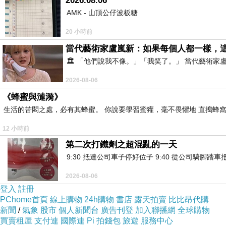
2026.08.06
AMK - 山頂公仔波板糖
20 小時前
當代藝術家盧嵐新：如果每個人都一樣，
🏛️ 「他們說我不像。」「我笑了。」 當代藝
2026-08-06
《蜂蜜與漣漪》
生活的苦悶之處，必有其蜂蜜。 你說要學習蜜獾，毫不畏懼地 直搗蜂窩
12 小時前
第二次打鐵劑之超混亂的一天
9:30 抵達公司車子停好位子 9:40 從公司騎腳踏
2026-08-06
登入
註冊
PChome首頁
線上購物
24h購物
書店
露天拍賣
比比昂代購
新聞
/
氣象
股市
個人新聞台
廣告刊登
加入聯播網
全球購物
買賣租屋
支付連
國際連
Pi 拍錢包
旅遊
服務中心