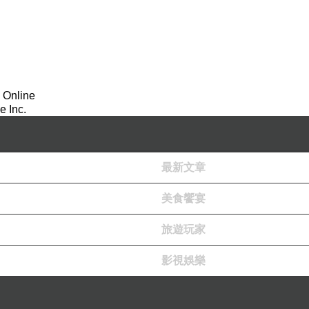
 Online
 Inc.
最新文章
美食饗宴
旅遊玩家
影視娛樂