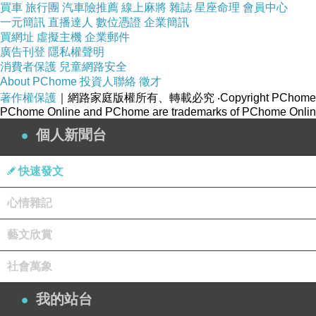
買車
旅行團
汽車險推薦
線上麻將
雜誌
星座命理
會員中心
一元簡訊
直播達人
數位憑證
企業簡訊
買網址
虛擬主機
企業郵件
廣告刊登
隱私權聲明
消費者保護
兒童網路安全
About PChome
投資人聯絡
徵才
著作權保護
｜網路家庭版權所有、轉載必究
‧Copyright PChome
PChome Online and PChome are trademarks of PChome Online
個人新聞台
快速發文
心情雜記
藝文欣賞
社會萬象
我的站台