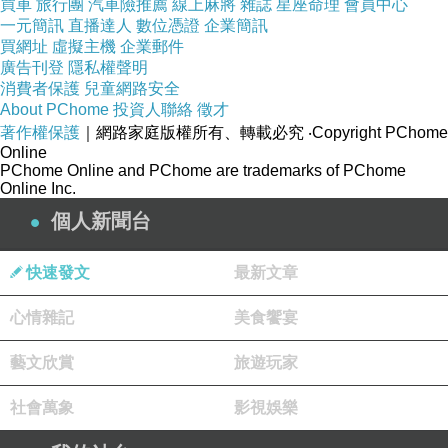
買車
旅行團
汽車險推薦
線上麻將
雜誌
星座命理
會員中心
一元簡訊
直播達人
數位憑證
企業簡訊
買網址
虛擬主機
企業郵件
廣告刊登
隱私權聲明
消費者保護
兒童網路安全
About PChome
投資人聯絡
徵才
著作權保護
｜網路家庭版權所有、轉載必究
‧Copyright PChome
Online
PChome Online and PChome are trademarks of PChome
Online Inc.
個人新聞台
快速發文
最新文章
心情雜記
美食饗宴
藝文欣賞
旅遊玩家
社會萬象
影視娛樂