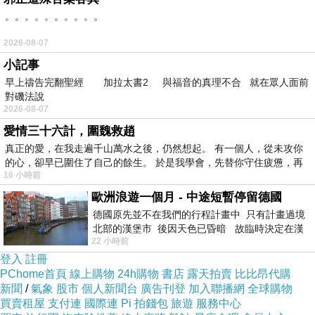
。。。。。。。。。。
2026-08-07
小記事
早上禱告完翻聖經 加拉太書2 與福音的真理不合 就在眾人面前
對磯法說
2026-08-07
愛情三十六計，圍魏救趙
真正的愛，在我走遍千山萬水之後，仍然想起。 有一個人，從未攻你
的心，卻早已圍住了自己的餘生。 於是我學會，先替你守住疲憊，再
16 小時前
歐洲浪遊一個月 - 中途短暫停留德國
德國原先並不在我們的行程計畫中 只有計畫過境
北部的漢堡市 後因天色已昏暗 故臨時決定在漢
22 小時前
堡市吃晚餐和過夜
登入
註冊
PChome首頁
線上購物
24h購物
書店
露天拍賣
比比昂代購
新聞
/
氣象
股市
個人新聞台
廣告刊登
加入聯播網
全球購物
買賣租屋
支付連
國際連
Pi 拍錢包
旅遊
服務中心