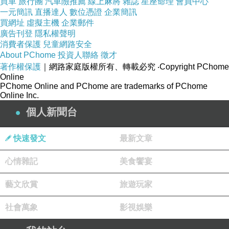
買車
旅行團
汽車險推薦
線上麻將
雜誌
星座命理
會員中心
一元簡訊
直播達人
數位憑證
企業簡訊
買網址
虛擬主機
企業郵件
廣告刊登
隱私權聲明
消費者保護
兒童網路安全
About PChome
投資人聯絡
徵才
著作權保護
｜網路家庭版權所有、轉載必究
‧Copyright PChome
Online
PChome Online and PChome are trademarks of PChome
Online Inc.
個人新聞台
快速發文
最新文章
心情雜記
美食饗宴
藝文欣賞
旅遊玩家
社會萬象
影視娛樂