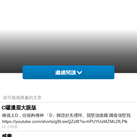
繼續閱讀
你可能感興趣的文章
C囉濃眉大眼版
橋係土D，但係夠傳神 「D」辦證好失禮咩。我堅強復國 國復強堅我
https://youtube.com/shorts/g9LsieQZzl8?is=hPUYUxMZMc2fLPlk
16 小時前
感覺