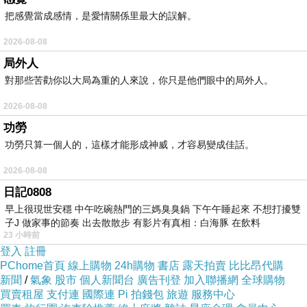
把感覺當成感情，是愛情關係里最大的誤解。
2026-08-08
局外人
對那些苦勸你以大局為重的人來說，你只是他們眼中的局外人。
2026-08-08
功勞
功勞只算一個人的，這樣才能形成神威，才容易變成佳話。
2026-08-08
日記0808
早上很現世安穩 中午吃碗熱門的三媽臭臭鍋 下午午睡起來 不想打擾雙
子J 做家事的節奏 出去散散步 有影片有真相：白海豚 在飲料
23 小時前
登入
註冊
PChome首頁
線上購物
24h購物
書店
露天拍賣
比比昂代購
新聞
/
氣象
股市
個人新聞台
廣告刊登
加入聯播網
全球購物
買賣租屋
支付連
國際連
Pi 拍錢包
旅遊
服務中心