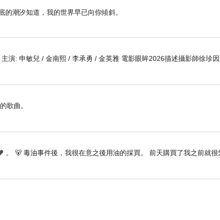
海底的潮汐知道，我的世界早已向你傾斜。
 編劇 主演: 申敏兒 / 金南熙 / 李承勇 / 金英雅 電影眼眸2026描述攝影師徐珍
憶的歌曲。
🧡 。 🐻 毒油事件後，我很在意之後用油的採買。 前天購買了我之前就很