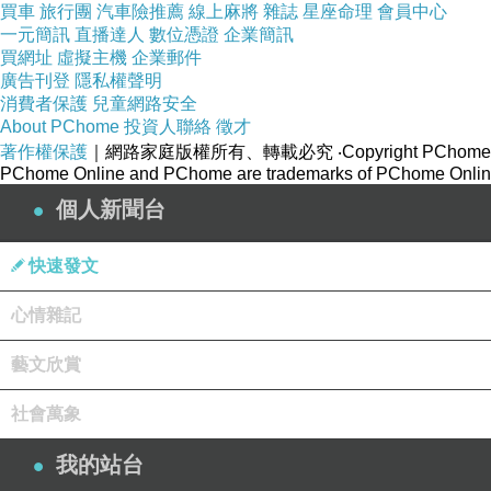
買車
旅行團
汽車險推薦
線上麻將
雜誌
星座命理
會員中心
一元簡訊
直播達人
數位憑證
企業簡訊
買網址
虛擬主機
企業郵件
廣告刊登
隱私權聲明
消費者保護
兒童網路安全
About PChome
投資人聯絡
徵才
著作權保護
｜網路家庭版權所有、轉載必究
‧Copyright PChome
PChome Online and PChome are trademarks of PChome Online
個人新聞台
快速發文
心情雜記
藝文欣賞
社會萬象
我的站台