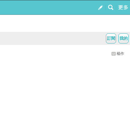
訂閱
我的
楊作