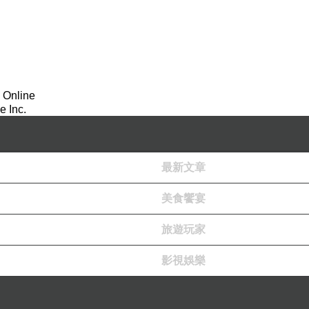
 Online
 Inc.
最新文章
美食饗宴
旅遊玩家
影視娛樂