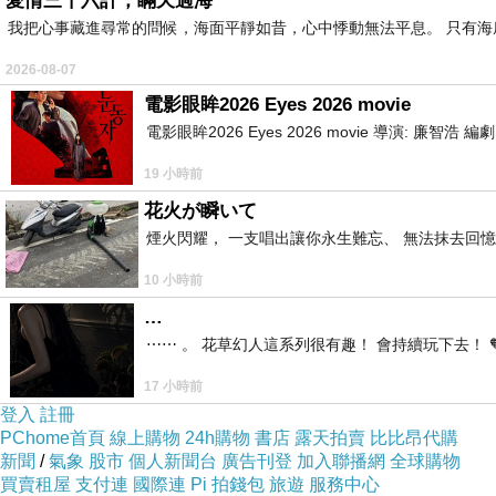
愛情三十六計，瞞天過海
我把心事藏進尋常的問候，海面平靜如昔，心中悸動無法平息。 只有
2026-08-07
電影眼眸2026 Eyes 2026 movie
電影眼眸2026 Eyes 2026 movie 導演: 廉智浩
19 小時前
花火が瞬いて
煙火閃耀， 一支唱出讓你永生難忘、 無法抹去回
10 小時前
…
⋯⋯ 。 花草幻人這系列很有趣！ 會持續玩下去！ 
17 小時前
登入
註冊
PChome首頁
線上購物
24h購物
書店
露天拍賣
比比昂代購
新聞
/
氣象
股市
個人新聞台
廣告刊登
加入聯播網
全球購物
買賣租屋
支付連
國際連
Pi 拍錢包
旅遊
服務中心