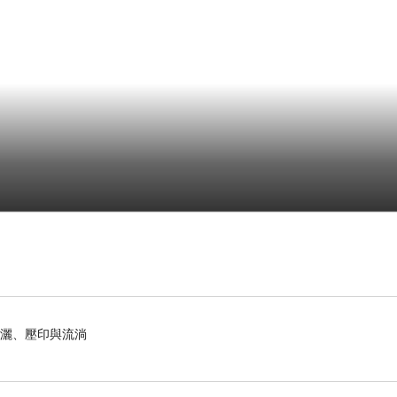
揮灑、壓印與流淌