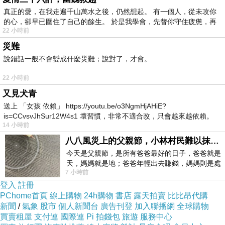
真正的愛，在我走遍千山萬水之後，仍然想起。 有一個人，從未攻你
的心，卻早已圍住了自己的餘生。 於是我學會，先替你守住疲憊，再
22 小時前
災難
說錯話一般不會變成什麼災難；說對了，才會。
22 小時前
又見犬青
送上 「女孩 依賴」 https://youtu.be/o3NgmHjAHiE?
is=CCvsvJhSur12W4s1 壞習慣，非常不適合改，只會越來越依賴。
14 小時前
我害怕的
八八風災上的父親節，小林村民難以抹滅的痛
今天是父親節，是所有爸爸最好的日子，爸爸就是
天，媽媽就是地；爸爸年輕出去賺錢，媽媽則是處
7 小時前
理家務，職業不分高低貴賤，只有人品才
登入
註冊
PChome首頁
線上購物
24h購物
書店
露天拍賣
比比昂代購
新聞
/
氣象
股市
個人新聞台
廣告刊登
加入聯播網
全球購物
買賣租屋
支付連
國際連
Pi 拍錢包
旅遊
服務中心