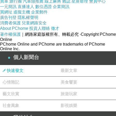
買車
旅行團
汽車險推薦
線上麻將
雜誌
星座命理
會員中心
一元簡訊
直播達人
數位憑證
企業簡訊
買網址
虛擬主機
企業郵件
廣告刊登
隱私權聲明
消費者保護
兒童網路安全
About PChome
投資人聯絡
徵才
著作權保護
｜網路家庭版權所有、轉載必究
‧Copyright PChome
Online
PChome Online and PChome are trademarks of PChome
Online Inc.
個人新聞台
快速發文
最新文章
心情雜記
美食饗宴
藝文欣賞
旅遊玩家
社會萬象
影視娛樂