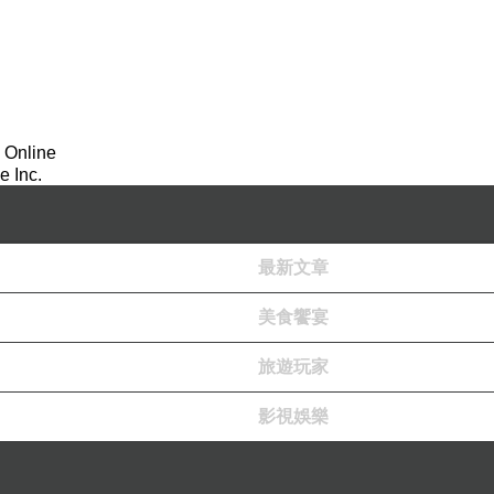
 Online
 Inc.
最新文章
美食饗宴
旅遊玩家
影視娛樂