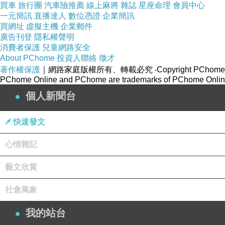
買車
旅行團
汽車險推薦
線上麻將
雜誌
星座命理
會員中心
一元簡訊
直播達人
數位憑證
企業簡訊
買網址
虛擬主機
企業郵件
廣告刊登
隱私權聲明
消費者保護
兒童網路安全
About PChome
投資人聯絡
徵才
著作權保護
｜網路家庭版權所有、轉載必究
‧Copyright PChome
PChome Online and PChome are trademarks of PChome Online
個人新聞台
快速發文
心情雜記
藝文欣賞
社會萬象
我的站台