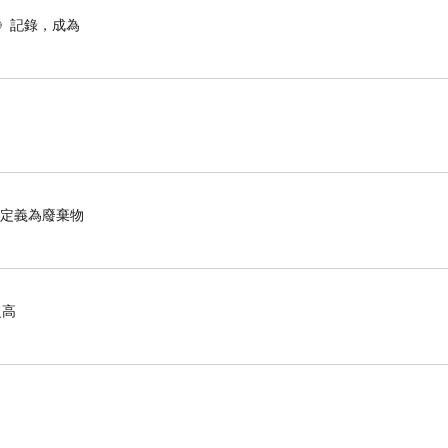
》記錄，成為
眾定義為廢棄物
之高