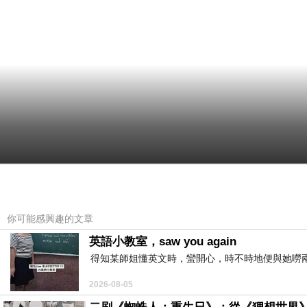
你可能感興趣的文章
英語小教室，saw you again
得知某師姐懂英文時，蠻開心，時不時地便與她嘮兩
2026-08-05