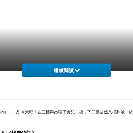
繼續閱讀
句…… @ 今天吧！在三樓與她聊了會兒，後，下二樓居然又撞到她，