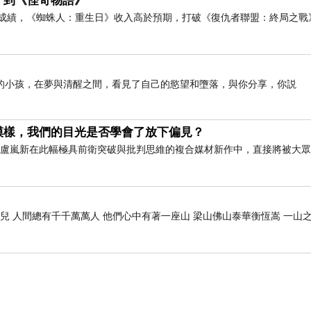
》到《怪奇物語》
房成績，《蜘蛛人：重生日》收入高於預期，打破《復仇者聯盟：終局之戰
的小孩，在夢與清醒之間，看見了自己的慾望和墮落，與你分享，你説
模樣，我們的目光是否學會了放下偏見？
藝術家盧嵐新在此幅極具前衛突破與批判思維的複合媒材新作中，直接將被大
兒 人間總有千千萬萬人 他們心中有著一座山 梁山佛山泰華衡恆嵩 一山