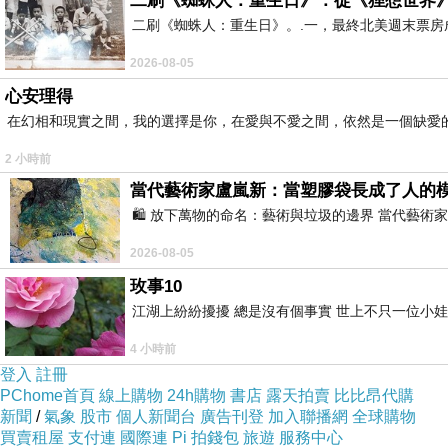
二刷《蜘蛛人：重生日》：從《狸想世界
二刷《蜘蛛人：重生日》。.一，最終北美週末票
2026-08-05
心安理得
在幻相和現實之間，我的選擇是你，在愛與不愛之間，依然是一個缺愛
2 小時前
當代藝術家盧嵐新：當塑膠袋長成了人的
🛍️ 放下萬物的命名：藝術與垃圾的邊界 當代
2026-08-05
玫事10
江湖上紛紛擾擾 總是沒有個事實 世上不只一位小娃
4 小時前
登入
註冊
PChome首頁
線上購物
24h購物
書店
露天拍賣
比比昂代購
新聞
/
氣象
股市
個人新聞台
廣告刊登
加入聯播網
全球購物
買賣租屋
支付連
國際連
Pi 拍錢包
旅遊
服務中心