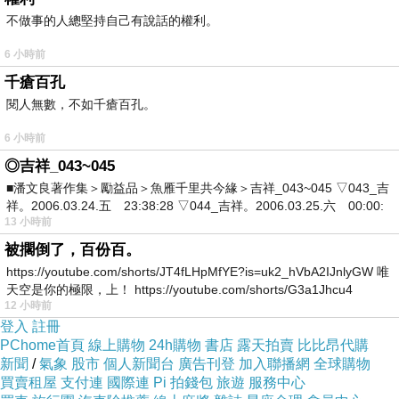
不做事的人總堅持自己有說話的權利。
6 小時前
千瘡百孔
閱人無數，不如千瘡百孔。
6 小時前
◎吉祥_043~045
■潘文良著作集＞勵益品＞魚雁千里共今緣＞吉祥_043~045 ▽043_吉
祥。2006.03.24.五 23:38:28 ▽044_吉祥。2006.03.25.六 00:00:
13 小時前
被擱倒了，百份百。
https://youtube.com/shorts/JT4fLHpMfYE?is=uk2_hVbA2IJnlyGW 唯
天空是你的極限，上！ https://youtube.com/shorts/G3a1Jhcu4
12 小時前
登入
註冊
PChome首頁
線上購物
24h購物
書店
露天拍賣
比比昂代購
新聞
/
氣象
股市
個人新聞台
廣告刊登
加入聯播網
全球購物
買賣租屋
支付連
國際連
Pi 拍錢包
旅遊
服務中心