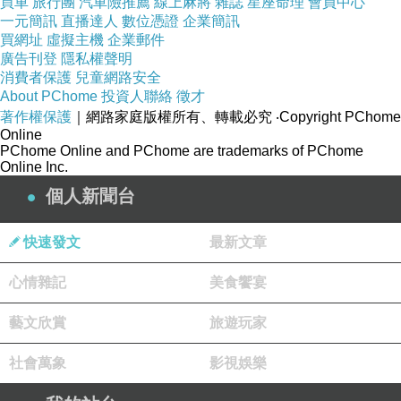
買車
旅行團
汽車險推薦
線上麻將
雜誌
星座命理
會員中心
一元簡訊
直播達人
數位憑證
企業簡訊
買網址
虛擬主機
企業郵件
廣告刊登
隱私權聲明
消費者保護
兒童網路安全
About PChome
投資人聯絡
徵才
著作權保護
｜網路家庭版權所有、轉載必究
‧Copyright PChome
Online
PChome Online and PChome are trademarks of PChome
Online Inc.
個人新聞台
快速發文
最新文章
心情雜記
美食饗宴
藝文欣賞
旅遊玩家
社會萬象
影視娛樂