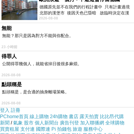
德國原先並不在我們的行程計畫中 只有計畫過境
北部的漢堡市 後因天色已昏暗 故臨時決定在漢
2026-08-08
堡市吃晚餐和過夜
無能
無能？那只是因為對方不能與你配合。
23 小時前
得罪人
公開得罪幾個人，就能省掉日後很多麻煩。
2026-08-08
點頭稱是
點頭稱是，是合適的抽身離場策略。
2026-08-08
登入
註冊
PChome首頁
線上購物
24h購物
書店
露天拍賣
比比昂代購
新聞
/
氣象
股市
個人新聞台
廣告刊登
加入聯播網
全球購物
買賣租屋
支付連
國際連
Pi 拍錢包
旅遊
服務中心