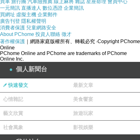
買車
旅行團
汽車險推薦
線上麻將
雜誌
星座命理
會員中心
一元簡訊
直播達人
數位憑證
企業簡訊
買網址
虛擬主機
企業郵件
廣告刊登
隱私權聲明
消費者保護
兒童網路安全
About PChome
投資人聯絡
徵才
著作權保護
｜網路家庭版權所有、轉載必究
‧Copyright PChome
Online
PChome Online and PChome are trademarks of PChome
Online Inc.
個人新聞台
快速發文
最新文章
心情雜記
美食饗宴
藝文欣賞
旅遊玩家
社會萬象
影視娛樂