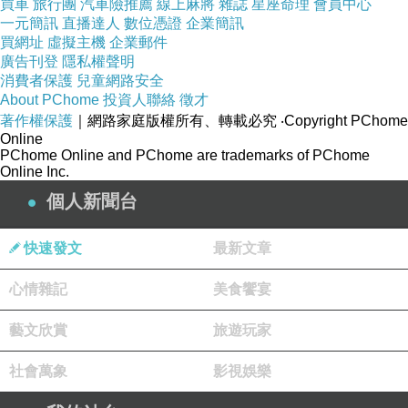
買車
旅行團
汽車險推薦
線上麻將
雜誌
星座命理
會員中心
一元簡訊
直播達人
數位憑證
企業簡訊
買網址
虛擬主機
企業郵件
廣告刊登
隱私權聲明
消費者保護
兒童網路安全
About PChome
投資人聯絡
徵才
著作權保護
｜網路家庭版權所有、轉載必究
‧Copyright PChome
Online
PChome Online and PChome are trademarks of PChome
Online Inc.
個人新聞台
快速發文
最新文章
心情雜記
美食饗宴
藝文欣賞
旅遊玩家
社會萬象
影視娛樂