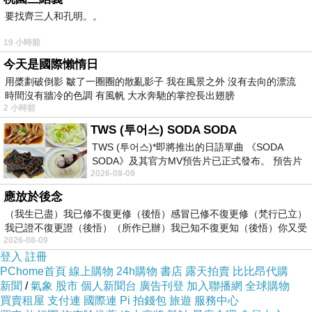
要找齊三人和孔明。。
19 小時前
今天是國際懶惰日
用槳劃破倒影 皺了一圈圈的散亂影子 我在風景之外 沒有去向的漂流
時間沒有牆冷的色調 有風帆 大水奔馳的掌控長出翅膀
2 小時前
TWS (투어스) SODA SODA
TWS (투어스)*即將推出的日語單曲 《SODA
SODA》及其官方MV預告片已正式發布。 預告片
2026-08-09
一經發布， 就引發了粉絲們對這次夏季回
應放於後念
（我生已盡）我已修不復更修（後悟）感冒已修不復更修（梵行已立）
我已證不復更證（後悟）（所作已辦）我已知不復更知（後悟）你又受
2026-08-09
登入
註冊
PChome首頁
線上購物
24h購物
書店
露天拍賣
比比昂代購
新聞
/
氣象
股市
個人新聞台
廣告刊登
加入聯播網
全球購物
買賣租屋
支付連
國際連
Pi 拍錢包
旅遊
服務中心