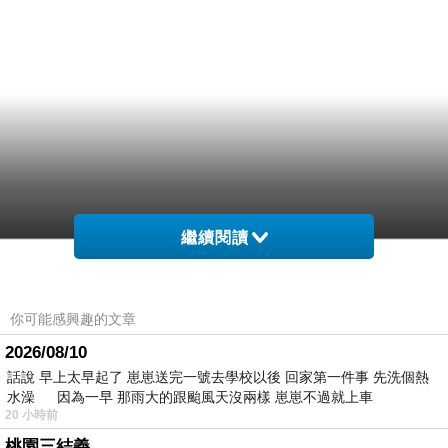
繼續閱讀
你可能感興趣的文章
2026/08/10
話說 早上太早起了 崽崽送完一號去學校以後 回家第一件事 先洗個熱
水澡 因為一早 那雨大的跟颱風天沒兩樣 崽崽不過就上車
20 小時前
桃園三結義