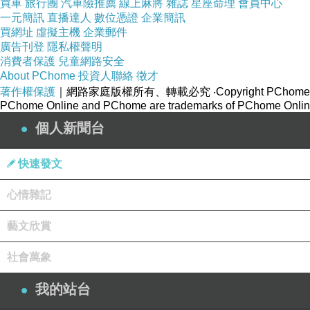
買車
旅行團
汽車險推薦
線上麻將
雜誌
星座命理
會員中心
一元簡訊
直播達人
數位憑證
企業簡訊
買網址
虛擬主機
企業郵件
廣告刊登
隱私權聲明
消費者保護
兒童網路安全
About PChome
投資人聯絡
徵才
著作權保護
｜網路家庭版權所有、轉載必究
‧Copyright PChome
PChome Online and PChome are trademarks of PChome Online
個人新聞台
快速發文
心情雜記
藝文欣賞
社會萬象
我的站台