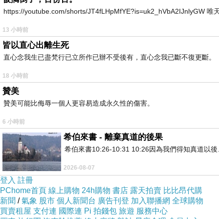
https://youtube.com/shorts/JT4fLHpMfYE?is=uk2_hVbA2IJnlyG
13 小時前
皆以直心出離生死
直心念我生已盡梵行已立所作已辦不受後有，直心念我已斷不復更斷。
18 小時前
贊美
贊美可能比侮辱一個人更容易造成永久性的傷害。
6 小時前
希伯來書 - 離棄真道的後果
希伯來書10:26-10:31 10:26因為我們得
2026-08-07
登入
註冊
PChome首頁
線上購物
24h購物
書店
露天拍賣
比比昂代購
新聞
/
氣象
股市
個人新聞台
廣告刊登
加入聯播網
全球購物
買賣租屋
支付連
國際連
Pi 拍錢包
旅遊
服務中心