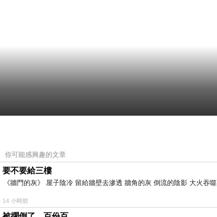
你可能感興趣的文章
要不要給三樓
《牆門的灰》 屋子陰冷 留給牆壁去滲透 牆角的灰 倒流的陰影 大火吞噬
14 小時前
被擱倒了，百份百。