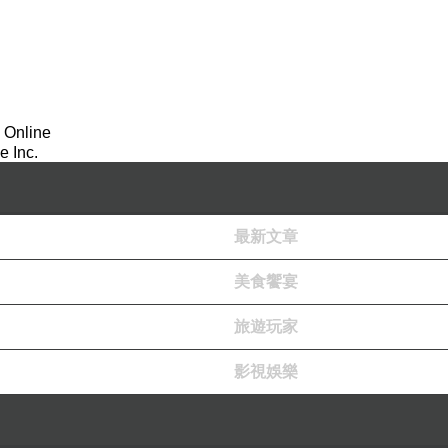
 Online
 Inc.
最新文章
美食饗宴
旅遊玩家
影視娛樂