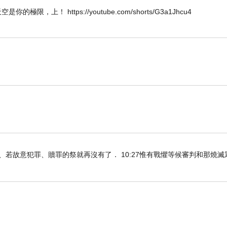
W 唯天空是你的極限，上！ https://youtube.com/shorts/G3a1Jhcu4
知真道以後、若故意犯罪、贖罪的祭就再沒有了． 10:27惟有戰懼等候審判和那燒