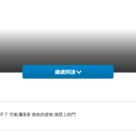
繼續閱讀
不了 空氣瀰漫著 燒焦的虛無 牆壁上的門