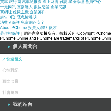
買車
旅行團
汽車險推薦
線上麻將
雜誌
星座命理
會員中心
一元簡訊
直播達人
數位憑證
企業簡訊
買網址
虛擬主機
企業郵件
廣告刊登
隱私權聲明
消費者保護
兒童網路安全
About PChome
投資人聯絡
徵才
著作權保護
｜網路家庭版權所有、轉載必究
‧Copyright PChome
PChome Online and PChome are trademarks of PChome Online
個人新聞台
快速發文
心情雜記
藝文欣賞
社會萬象
我的站台