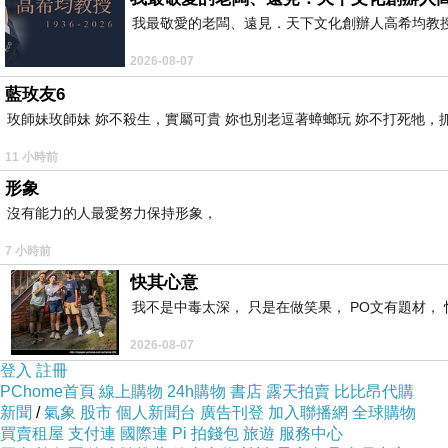
我最敬愛的老闆、遠見．天下文化創辦人高希均教授 遠見
2026-08-07
藍玫友6
玫師妹玫師妹 妳不殺生，實屬可貴 妳也別老逗著蟑螂玩 妳不打死牠，抓弄
11 小時前
形象
沒有能力的人最愛努力保持形象，
7 小時前
快其心意
我不是中毒太深， 只是在做笑果， PO文有題材， 
2026-08-07
登入
註冊
PChome首頁
線上購物
24h購物
書店
露天拍賣
比比昂代購
新聞
/
氣象
股市
個人新聞台
廣告刊登
加入聯播網
全球購物
買賣租屋
支付連
國際連
Pi 拍錢包
旅遊
服務中心