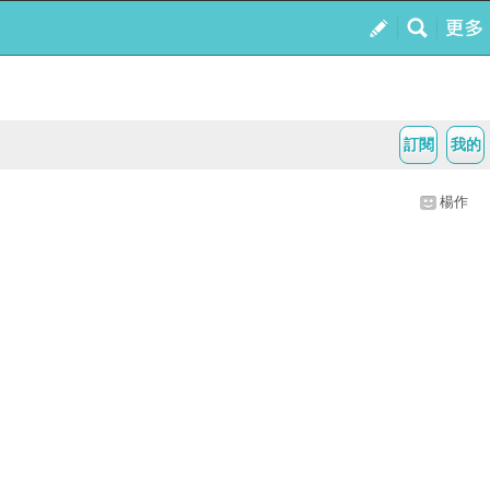
訂閱
我的
楊作