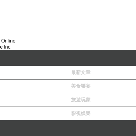
 Online
 Inc.
最新文章
美食饗宴
旅遊玩家
影視娛樂