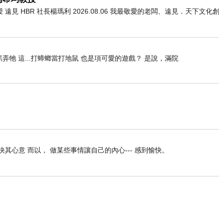
 HBR 社長楊瑪利 2026.08.06 我最敬愛的老闆、遠見．天下文
牠 這...打蟑螂當打地鼠 也是項可愛的遊戲？ 是說，滿院
快其心意 而以， 做某些事情讓自己的內心--- 感到愉快。