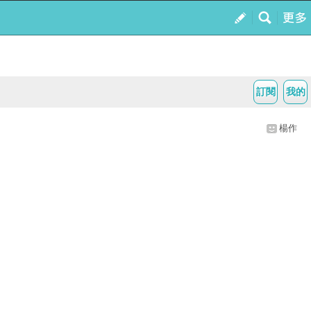
訂閱
我的
楊作