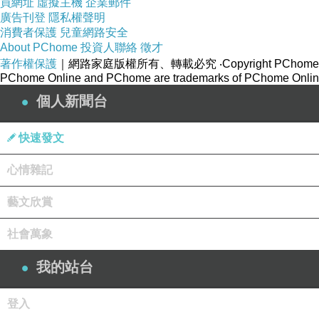
買網址
虛擬主機
企業郵件
廣告刊登
隱私權聲明
消費者保護
兒童網路安全
About PChome
投資人聯絡
徵才
著作權保護
｜網路家庭版權所有、轉載必究
‧Copyright PChome
PChome Online and PChome are trademarks of PChome Online
個人新聞台
快速發文
心情雜記
藝文欣賞
社會萬象
我的站台
登入