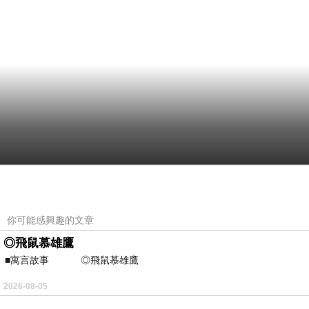
你可能感興趣的文章
◎飛鼠慕雄鷹
■寓言故事 ◎飛鼠慕雄鷹 ⊕潘文良 在
2026-08-05