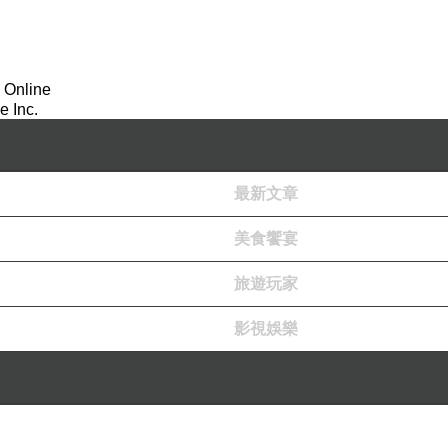
 Online
 Inc.
最新文章
美食饗宴
旅遊玩家
影視娛樂