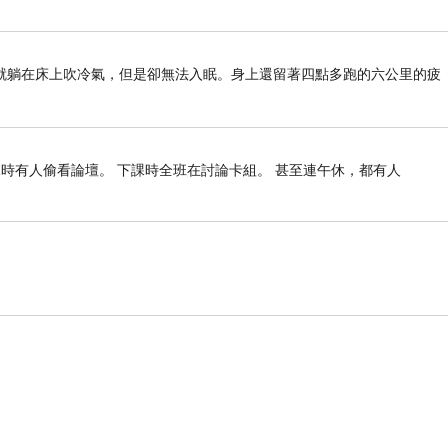
點就躺在床上吹冷氣，但是卻無法入眠。身上還留著四點多跑的六公里的疲
課時有人偷看論壇。 下課時全班在討論卡組。 甚至連午休，都有人