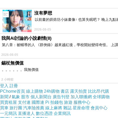
沒有夢想
以前畫的烘焙坊小妹畫像↑ 也算失眠吧？ 晚上九
2026-08-05
我與AI討論的小說劇情(8)
第八章：被輔導的人 《群俠錄》越來越紅後，學校開始變得奇怪。 上
2026-08-05
錫杖無價值
。。。。。。我無價值
2 小時前
登入
註冊
PChome首頁
線上購物
24h購物
書店
露天拍賣
比比昂代購
新聞
/
氣象
股市
個人新聞台
廣告刊登
加入聯播網
全球購物
買賣租屋
支付連
國際連
Pi 拍錢包
旅遊
服務中心
買車
旅行團
汽車險推薦
線上麻將
雜誌
星座命理
會員中心
一元簡訊
直播達人
數位憑證
企業簡訊