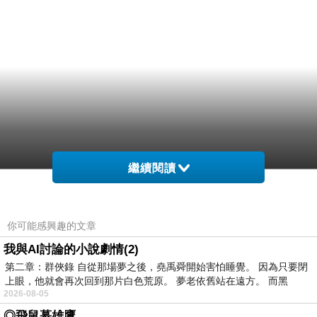
繼續閱讀
你可能感興趣的文章
我與AI討論的小說劇情(2)
第二章：群俠錄 自從那場夢之後，堯禹舜開始害怕睡覺。 因為只要閉
上眼，他就會再次回到那片白色荒原。 夢老依舊站在遠方。 而黑
2026-08-05
◎飛鼠慕雄鷹