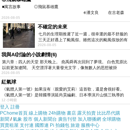
■寓言故事 ◎飛鼠慕雄鷹
⊕潘文良 在古老森
2026-08-05
林的底層，住著一隻小飛鼠
不確定的未來
七月的生理期推遲了近一週，很幸運的最不舒服的
三天正好遇上了颱風假。雖然這次的颱風假放的有
2026-08-05
點虛，因為風雨不大，但這也是最想要的
我與AI討論的小說劇情(6)
第六章：四人的天堂 那天晚上。 堯禹舜再次回到了夢境。 白色荒原比
以前更加遼闊。 天空漂浮著大量發光文字，像無數人的思想被掛
2026-08-05
紅氣球
《氣體人第一號》如果沒有〈親愛的艾莉〉這首歌，還是會很好看。
《氣體人第一號》是韓國導演延尚昊編劇、日本導演片山慎三執導的
12 小時前
登入
註冊
PChome首頁
線上購物
24h購物
書店
露天拍賣
比比昂代購
新聞
/
氣象
股市
個人新聞台
廣告刊登
加入聯播網
全球購物
買賣租屋
支付連
國際連
Pi 拍錢包
旅遊
服務中心