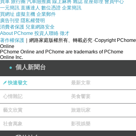
買車
旅行團
汽車險推薦
線上麻將
雜誌
星座命理
會員中心
一元簡訊
直播達人
數位憑證
企業簡訊
買網址
虛擬主機
企業郵件
廣告刊登
隱私權聲明
消費者保護
兒童網路安全
About PChome
投資人聯絡
徵才
著作權保護
｜網路家庭版權所有、轉載必究
‧Copyright PChome
Online
PChome Online and PChome are trademarks of PChome
Online Inc.
個人新聞台
快速發文
最新文章
心情雜記
美食饗宴
藝文欣賞
旅遊玩家
社會萬象
影視娛樂