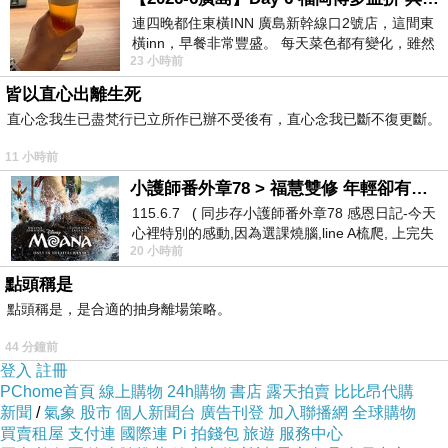
連四晚都住東橫INN 廣島新幹線口2號店，這間東
橫inn，早餐非常豐盛。 每天菜色都有變化，雖然
23 小時前
看到工作人員拿出料理包加熱，但
皆以直心出離生死
直心念我生已盡梵行已立所作已辦不受後有，直心念我已斷不復更斷。
11 小時前
小護師番外章78 > 福慧雙修 年輕卻有個老靈魂 ㄑ金剛經〉podcast
115.6.7 ( 同步存小護師番外章78 感恩日記-今天
心裡特別的感動,因為選課燒腦,line A梳爬, 上完失
20 小時前
智課的她,特來傾
點頭稱是
點頭稱是，是合適的抽身離場策略。
44 分鐘前
登入
註冊
PChome首頁
線上購物
24h購物
書店
露天拍賣
比比昂代購
新聞
/
氣象
股市
個人新聞台
廣告刊登
加入聯播網
全球購物
買賣租屋
支付連
國際連
Pi 拍錢包
旅遊
服務中心