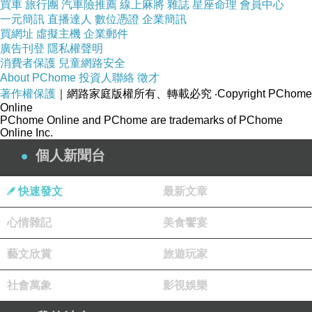
買車
旅行團
汽車險推薦
線上麻將
雜誌
星座命理
會員中心
一元簡訊
直播達人
數位憑證
企業簡訊
買網址
虛擬主機
企業郵件
廣告刊登
隱私權聲明
消費者保護
兒童網路安全
About PChome
投資人聯絡
徵才
著作權保護
｜網路家庭版權所有、轉載必究
‧Copyright PChome
Online
PChome Online and PChome are trademarks of PChome
Online Inc.
個人新聞台
快速發文
最新文章
心情雜記
美食饗宴
藝文欣賞
旅遊玩家
社會萬象
影視娛樂