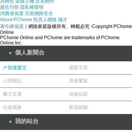
買網址
虛擬主機
企業郵件
廣告刊登
隱私權聲明
消費者保護
兒童網路安全
About PChome
投資人聯絡
徵才
著作權保護
｜網路家庭版權所有、轉載必究
‧Copyright PChome
Online
PChome Online and PChome are trademarks of PChome
Online Inc.
個人新聞台
快速發文
最新文章
心情雜記
美食饗宴
藝文欣賞
旅遊玩家
社會萬象
影視娛樂
我的站台