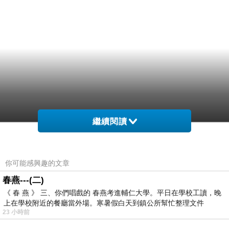
繼續閱讀
你可能感興趣的文章
春燕---(二)
《 春 燕 》 三、你們唱戲的 春燕考進輔仁大學。平日在學校工讀，晚
上在學校附近的餐廳當外場。寒暑假白天到鎮公所幫忙整理文件
23 小時前