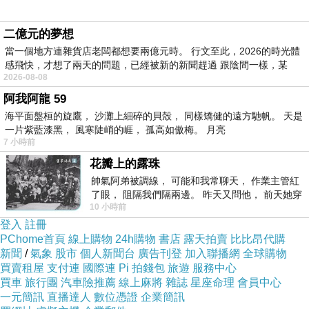
二億元的夢想
當一個地方連雜貨店老闆都想要兩億元時。 行文至此，2026的時光體
感飛快，才想了兩天的問題，已經被新的新聞趕過 跟陰間一樣，某
2026-08-08
阿我阿龍 59
海平面盤桓的旋鷹， 沙灘上細碎的貝殼， 同樣矯健的遠方馳帆。 天是
一片紫藍漆黑， 風寒陡峭的崕， 孤高如傲梅。 月亮
7 小時前
花瓣上的露珠
帥氣阿弟被調線， 可能和我常聊天， 作業主管紅
了眼， 阻隔我們隔兩邊。 昨天又問他， 前天她穿
10 小時前
什麼顏色衣服， 不經
登入
註冊
PChome首頁
線上購物
24h購物
書店
露天拍賣
比比昂代購
新聞
/
氣象
股市
個人新聞台
廣告刊登
加入聯播網
全球購物
買賣租屋
支付連
國際連
Pi 拍錢包
旅遊
服務中心
買車
旅行團
汽車險推薦
線上麻將
雜誌
星座命理
會員中心
一元簡訊
直播達人
數位憑證
企業簡訊