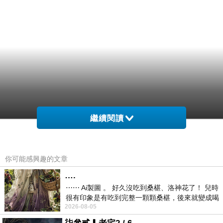
繼續閱讀
你可能感興趣的文章
….
⋯⋯ Ai製圖 。 好久沒吃到桑椹、洛神花了！ 兒時
很有印象是有吃到完整一顆顆桑椹，後來就變成喝
2026-08-05
桑椹汁。 現在是連喝都沒喝