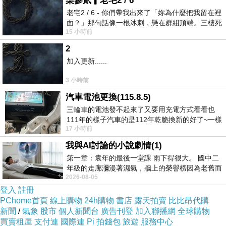
柒參貳▎老宅2 / 6
老宅2 / 6 - 你們帶我出來了「妳為什麼把我留在裡
面？」那句話像一根冰刺，懸在群組頂端。三樓死
15 小時前
死盯著照片裡的人。那個人確實站在
2
加入更新......
3 小時前
汽車電池更換(115.8.5)
三輪車的電池發不起來了又要用充電方式看看也
111年的樣子汽車的是112年乾脆換新的好了~一樣
17 小時前
在阿炮電池買的漲了一百多塊吧
我與AI討論的小說劇情(1)
第一章：袁年的最後一堂課 雨下得很大。 國中二
年級的走廊瀰漫著濕氣，牆上的榮譽榜因為老舊而
2026-08-05
微微捲起。 堯禹舜站在辦公室外，手
登入
註冊
PChome首頁
線上購物
24h購物
書店
露天拍賣
比比昂代購
新聞
/
氣象
股市
個人新聞台
廣告刊登
加入聯播網
全球購物
買賣租屋
支付連
國際連
Pi 拍錢包
旅遊
服務中心