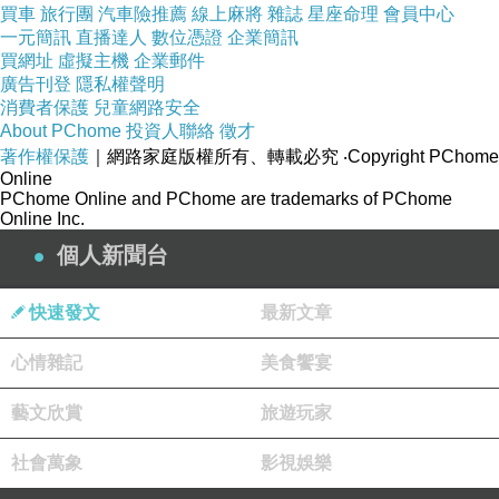
買車
旅行團
汽車險推薦
線上麻將
雜誌
星座命理
會員中心
一元簡訊
直播達人
數位憑證
企業簡訊
買網址
虛擬主機
企業郵件
廣告刊登
隱私權聲明
消費者保護
兒童網路安全
About PChome
投資人聯絡
徵才
著作權保護
｜網路家庭版權所有、轉載必究
‧Copyright PChome
Online
PChome Online and PChome are trademarks of PChome
Online Inc.
個人新聞台
快速發文
最新文章
心情雜記
美食饗宴
藝文欣賞
旅遊玩家
社會萬象
影視娛樂