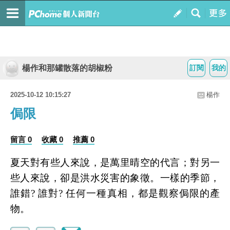
楊作和那罐散落的胡椒粉
訂閱
我的
2025-10-12 10:15:27
楊作
侷限
留言 0
收藏 0
推薦 0
夏天對有些人來說，是萬里晴空的代言；對另一
些人來說，卻是洪水災害的象徵。一樣的季節，
誰錯
?
誰對
?
任何一種真相，都是觀察侷限的產
物。