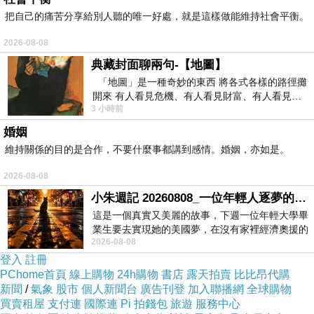
把自己的痛苦分享給別人聽的唯一好處，就是這樣做能維持社會平衡。
2026-08-08
典藏封面聊兩句-【地圖】
「地圖」是一種奇妙的東西 將各式各樣的路徑攤
開來 有人看見危機、有人看見財富、有人看見…
3 小時前
從中可以發掘出不同的
婚姻
維持關係的目的是合作，不要什麼事都講到感情。婚姻，亦如是。
2026-08-08
小朱週記 20260808_一位年輕人逐夢的真實故事
這是一個真實又美麗的故事，下週一位年輕大學畢
業生要去實現她的美國夢，在沒有家裡經濟奧援的
2026-08-08
情況下，靠著自我努力工作累積出國基
登入
註冊
PChome首頁
線上購物
24h購物
書店
露天拍賣
比比昂代購
新聞
/
氣象
股市
個人新聞台
廣告刊登
加入聯播網
全球購物
買賣租屋
支付連
國際連
Pi 拍錢包
旅遊
服務中心