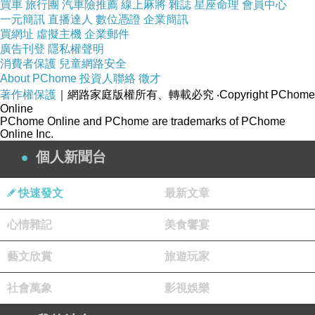
買車
旅行團
汽車險推薦
線上麻將
雜誌
星座命理
會員中心
一元簡訊
直播達人
數位憑證
企業簡訊
買網址
虛擬主機
企業郵件
廣告刊登
隱私權聲明
消費者保護
兒童網路安全
About PChome
投資人聯絡
徵才
著作權保護
｜網路家庭版權所有、轉載必究
‧Copyright PChome
Online
PChome Online and PChome are trademarks of PChome
Online Inc.
個人新聞台
快速發文
最新文章
心情雜記
美食饗宴
藝文欣賞
旅遊玩家
社會萬象
影視娛樂