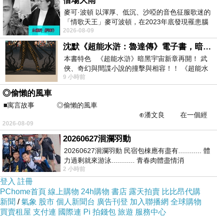
借場大雨
麥可·波頓 以渾厚、低沉、沙啞的音色征服歌迷的
「情歌天王」麥可波頓，在2023年底發現罹患腦
2026-08-09
瘤「祈禱早日康復，一切都好」。
沈默《超能水滸：魯達傳》電子書，暗黑宇宙新章，一一五年八月璀璨上架！
本書特色 《超能水滸》暗黑宇宙新章再開！ 武
俠、奇幻與間諜小說的撞擊與相容！！ 《超能水
9 小時前
滸》系列第四部變幻登場
◎偷懶的風車
■寓言故事 ◎偷懶的風車
⊕潘文良 在一個經
2026-08-09
常颳風的山丘上—&m
20260627洄瀾羽動
20260627洄瀾羽動 民宿包棟應有盡有............ 體
力過剩就來游泳............ 青春肉體盡情消
2 小時前
磨............ 晚餐不必
登入
註冊
PChome首頁
線上購物
24h購物
書店
露天拍賣
比比昂代購
新聞
/
氣象
股市
個人新聞台
廣告刊登
加入聯播網
全球購物
買賣租屋
支付連
國際連
Pi 拍錢包
旅遊
服務中心