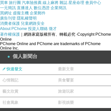
買車
旅行團
汽車險推薦
線上麻將
雜誌
星座命理
會員中心
一元簡訊
直播達人
數位憑證
企業簡訊
買網址
虛擬主機
企業郵件
廣告刊登
隱私權聲明
消費者保護
兒童網路安全
About PChome
投資人聯絡
徵才
著作權保護
｜網路家庭版權所有、轉載必究
‧Copyright PChome
Online
PChome Online and PChome are trademarks of PChome
Online Inc.
個人新聞台
快速發文
最新文章
心情雜記
美食饗宴
藝文欣賞
旅遊玩家
社會萬象
影視娛樂