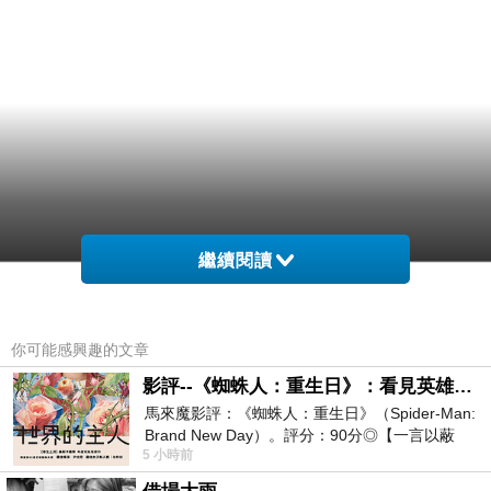
繼續閱讀
你可能感興趣的文章
影評--《蜘蛛人：重生日》：看見英雄的孤獨與重生
馬來魔影評：《蜘蛛人：重生日》（Spider-Man:
Brand New Day）。評分：90分◎【一言以蔽
5 小時前
之】：一個失去一切的英雄，學會放下孤獨、