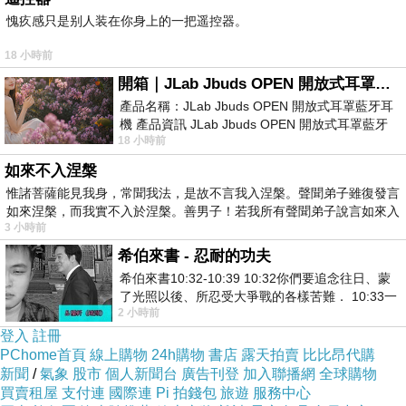
愧疚感只是别人装在你身上的一把遥控器。
18 小時前
開箱｜JLab Jbuds OPEN 開放式耳罩藍牙耳機 - 設計美學，輕巧、透氣、環境音全物理達成！
產品名稱：JLab Jbuds OPEN 開放式耳罩藍牙耳
機 產品資訊 JLab Jbuds OPEN 開放式耳罩藍牙
18 小時前
耳機評語：非常有特色，值得喜愛美型工
如來不入涅槃
惟諸菩薩能見我身，常聞我法，是故不言我入涅槃。聲聞弟子雖復發言
如來涅槃，而我實不入於涅槃。善男子！若我所有聲聞弟子說言如來入
3 小時前
希伯來書 - 忍耐的功夫
希伯來書10:32-10:39 10:32你們要追念往日、蒙
了光照以後、所忍受大爭戰的各樣苦難． 10:33一
2 小時前
面被毀謗、遭患難、成了戲景、叫眾人
登入
註冊
PChome首頁
線上購物
24h購物
書店
露天拍賣
比比昂代購
新聞
/
氣象
股市
個人新聞台
廣告刊登
加入聯播網
全球購物
買賣租屋
支付連
國際連
Pi 拍錢包
旅遊
服務中心