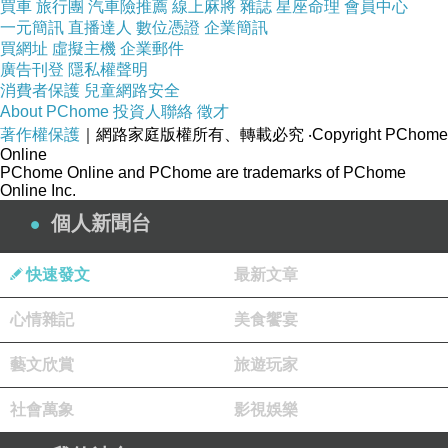
買車
旅行團
汽車險推薦
線上麻將
雜誌
星座命理
會員中心
一元簡訊
直播達人
數位憑證
企業簡訊
買網址
虛擬主機
企業郵件
廣告刊登
隱私權聲明
消費者保護
兒童網路安全
About PChome
投資人聯絡
徵才
著作權保護
｜網路家庭版權所有、轉載必究
‧Copyright PChome
Online
PChome Online and PChome are trademarks of PChome
Online Inc.
個人新聞台
快速發文
最新文章
心情雜記
美食饗宴
藝文欣賞
旅遊玩家
社會萬象
影視娛樂