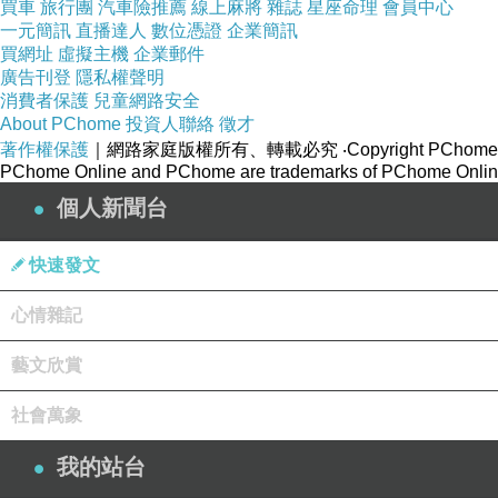
買車
旅行團
汽車險推薦
線上麻將
雜誌
星座命理
會員中心
一元簡訊
直播達人
數位憑證
企業簡訊
買網址
虛擬主機
企業郵件
廣告刊登
隱私權聲明
消費者保護
兒童網路安全
About PChome
投資人聯絡
徵才
著作權保護
｜網路家庭版權所有、轉載必究
‧Copyright PChome
PChome Online and PChome are trademarks of PChome Online
個人新聞台
快速發文
心情雜記
藝文欣賞
社會萬象
我的站台