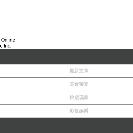
 Online
 Inc.
最新文章
美食饗宴
旅遊玩家
影視娛樂