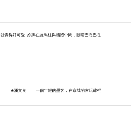
就覺得好可愛..妳趴在羅馬柱與牆體中間，眼睛巴眨巴眨
個年輕的墨客，在京城的古玩肆裡