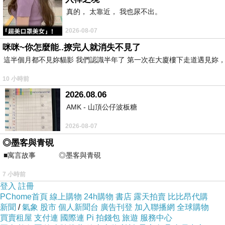
真的， 太靠近， 我也尿不出。
2026-08-07
咪咪~你怎麼能..撩完人就消失不見了
這半個月都不見妳貓影 我們認識半年了 第一次在大廈樓下走道遇見妳，
10 小時前
2026.08.06
AMK - 山頂公仔波板糖
2026-08-07
◎墨客與青硯
■寓言故事 ◎墨客與青硯 ⊕潘文良 一
7 小時前
登入
註冊
PChome首頁
線上購物
24h購物
書店
露天拍賣
比比昂代購
新聞
/
氣象
股市
個人新聞台
廣告刊登
加入聯播網
全球購物
買賣租屋
支付連
國際連
Pi 拍錢包
旅遊
服務中心