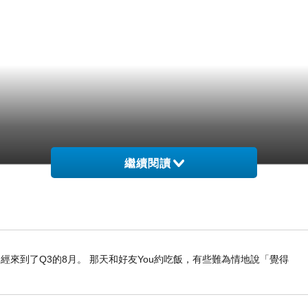
繼續閱讀
經來到了Q3的8月。 那天和好友You約吃飯，有些難為情地說「覺得