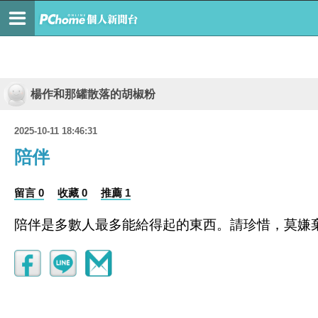
楊作和那罐散落的胡椒粉
2025-10-11 18:46:31
陪伴
留言 0
收藏 0
推薦 1
陪伴是多數人最多能給得起的東西。請珍惜，莫嫌