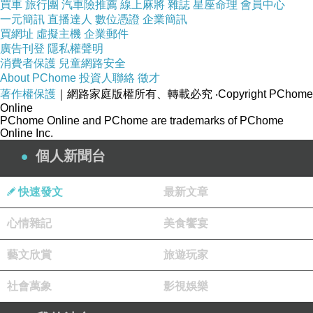
買車
旅行團
汽車險推薦
線上麻將
雜誌
星座命理
會員中心
一元簡訊
直播達人
數位憑證
企業簡訊
買網址
虛擬主機
企業郵件
廣告刊登
隱私權聲明
消費者保護
兒童網路安全
About PChome
投資人聯絡
徵才
著作權保護
｜網路家庭版權所有、轉載必究
‧Copyright PChome
Online
PChome Online and PChome are trademarks of PChome
Online Inc.
個人新聞台
快速發文
最新文章
心情雜記
美食饗宴
藝文欣賞
旅遊玩家
社會萬象
影視娛樂