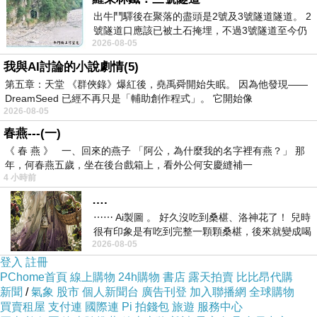
出牛鬥驛後在聚落的盡頭是2號及3號隧道隧道。 2
號隧道口應該已被土石掩埋，不過3號隧道至今仍
2026-08-05
存在。從台7丙牛鬥橋上往左岸上游方
我與AI討論的小說劇情(5)
第五章：天堂 《群俠錄》爆紅後，堯禹舜開始失眠。 因為他發現——
DreamSeed 已經不再只是「輔助創作程式」。 它開始像
2026-08-05
春燕---(一)
《 春 燕 》 一、回來的燕子 「阿公，為什麼我的名字裡有燕？」 那
年，何春燕五歲，坐在後台戲箱上，看外公何安慶縫補一
4 小時前
….
⋯⋯ Ai製圖 。 好久沒吃到桑椹、洛神花了！ 兒時
很有印象是有吃到完整一顆顆桑椹，後來就變成喝
2026-08-05
桑椹汁。 現在是連喝都沒喝
登入
註冊
PChome首頁
線上購物
24h購物
書店
露天拍賣
比比昂代購
新聞
/
氣象
股市
個人新聞台
廣告刊登
加入聯播網
全球購物
買賣租屋
支付連
國際連
Pi 拍錢包
旅遊
服務中心