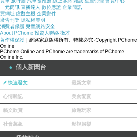
買車
旅行團
汽車險推薦
線上麻將
雜誌
星座命理
會員中心
一元簡訊
直播達人
數位憑證
企業簡訊
買網址
虛擬主機
企業郵件
廣告刊登
隱私權聲明
消費者保護
兒童網路安全
About PChome
投資人聯絡
徵才
著作權保護
｜網路家庭版權所有、轉載必究
‧Copyright PChome
Online
PChome Online and PChome are trademarks of PChome
Online Inc.
個人新聞台
快速發文
最新文章
心情雜記
美食饗宴
藝文欣賞
旅遊玩家
社會萬象
影視娛樂