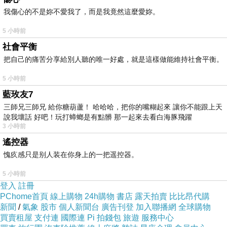
我傷心的不是妳不愛我了，而是我竟然這麼愛妳。
5 小時前
社會平衡
把自己的痛苦分享給別人聽的唯一好處，就是這樣做能維持社會平衡。
5 小時前
藍玫友7
三師兄三師兄 給你糖葫蘆！ 哈哈哈，把你的嘴糊起來 讓你不能跟上天
說我壞話 好吧！玩打蟑螂是有點髒 那一起來去看白海豚飛躍
3 小時前
遙控器
愧疚感只是别人装在你身上的一把遥控器。
5 小時前
登入
註冊
PChome首頁
線上購物
24h購物
書店
露天拍賣
比比昂代購
新聞
/
氣象
股市
個人新聞台
廣告刊登
加入聯播網
全球購物
買賣租屋
支付連
國際連
Pi 拍錢包
旅遊
服務中心